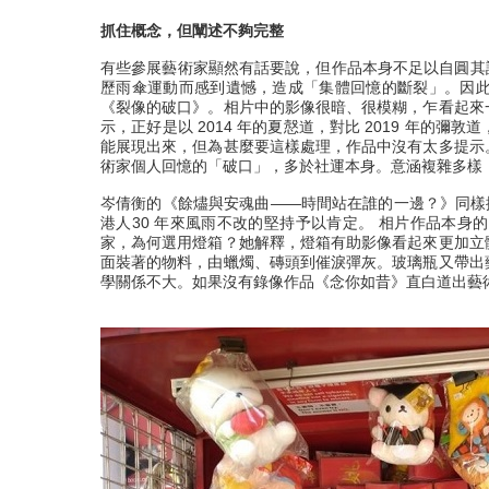
抓住概念，但闡述不夠完整
有些參展藝術家顯然有話要說，但作品本身不足以自圓其說
歷雨傘運動而感到遺憾，造成「集體回憶的斷裂」。因
《裂像的破口》。相片中的影像很暗、很模糊，乍看起來
示，正好是以 2014 年的夏慤道，對比 2019 年
能展現出來，但為甚麼要這樣處理，作品中沒有太多提示
術家個人回憶的「破口」，多於社運本身。意涵複雜多樣
岑倩衡的《餘燼與安魂曲——時間站在誰的一邊？》同樣採用
港人30 年來風雨不改的堅持予以肯定。 相片作品本
家，為何選用燈箱？她解釋，燈箱有助影像看起來更加立
面裝著的物料，由蠟燭、磚頭到催淚彈灰。玻璃瓶又帶出
學關係不大。如果沒有錄像作品《念你如昔》直白道出藝術家何