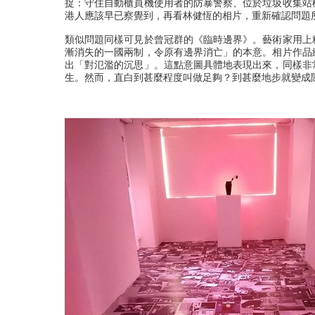
捉：守住自動櫃員機使用者的防暴警察、位於垃圾收集站
港人應該早已察覺到，再看林健恆的相片，重新確認問題
類似問題同樣可見於曾冠群的《臨時邊界》。藝術家用上
漸消失的一國兩制，令原有邊界消亡」的本意。相片作品
出「對氾濫的沉思」。這點意圖具體地表現出來，同樣非
生。然而，直白到甚麼程度叫做足夠？到甚麼地步就變成