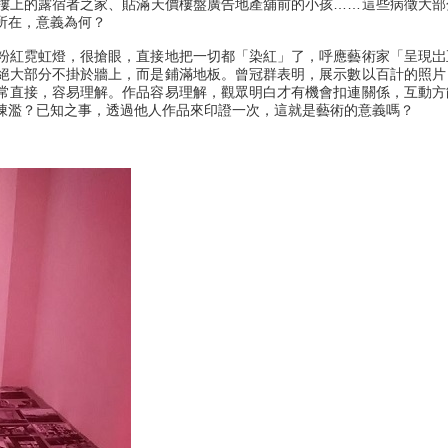
樓上的露宿者之家、貼滿天價樓盤廣告地產舖前的小孩……這些病徵大部
所在，意義為何？
粉紅霓虹燈，很搶眼，直接地把一切都「染紅」了，呼應藝術家「呈現岀
絕大部分不掛於牆上，而是鋪滿地板。曾冠群表明，展示數以百計的照片
常直接，容易理解。作品容易理解，觀眾明白才有機會扣連關係，互動方
陳濫？已知之事，透過他人作品來印證一次，這就是藝術的意義嗎？