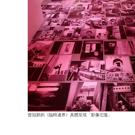
曾冠群的《臨時邊界》具體呈現「影像氾濫」