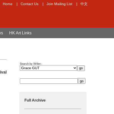
Home
|
Contact Us
|
Join Mailing List
|
中文
ws
HK Art Links
Search by Writer:
val
Full Archive