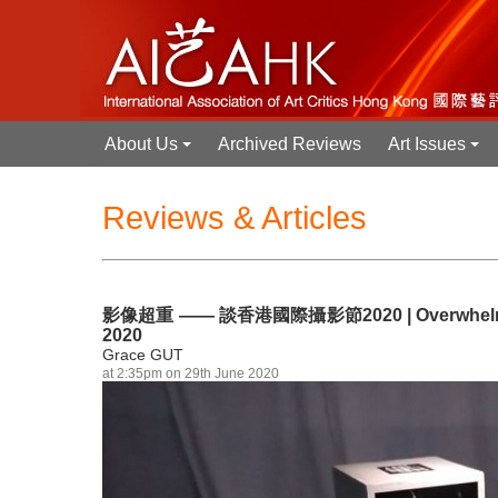
About Us
Archived Reviews
Art Issues
+
+
Reviews & Articles
影像超重 —— 談香港國際攝影節2020 | Overwhelming and
2020
Grace GUT
at 2:35pm on 29th June 2020