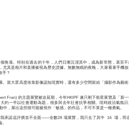
各個角落。特别在過去的十年，人們日漸沉浸其中，成為新常態，甚至不
，尤其是相片和直播被視為歷史證據。無數無眠的夜晚，大家看著手機放
放手？
月開幕。當大眾高度依靠影像認知現實時，還有多少空間留給「攝影作為藝術
obert Fran) 的主題展覽被迫延期，今年HKIPF 遂只剩下衛星展覽及「新
，大約一半以社會運動為題，很多與去年社會抗爭相關。現時政治氣氛日
的活動中，展出這些很可能被視作「敏感」的作品，不可不算是一種勇氣。
認這評價並不全面——全數28 場展覽，我只去了其中 16 場，而這 
論。