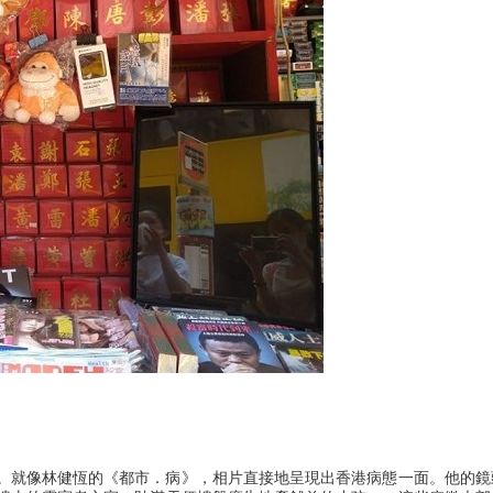
。就像林健恆的《都市．病》，相片直接地呈現出香港病態一面。他的鏡