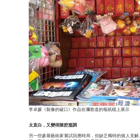
李卓媛《裂像的破口》作品在彌敦道的報紙檔上展示
太直白，又變得陳腔濫調
另一些參展藝術家嘗試回應時局，但缺乏獨特的個人見解