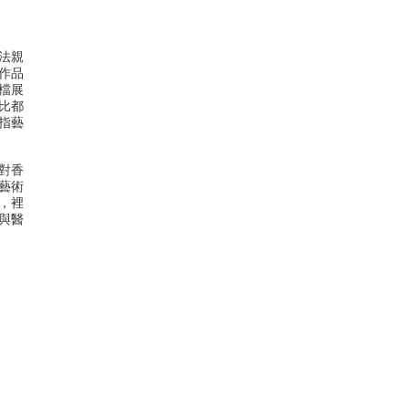
法親
作品
檔展
對比都
指藝
並對香
藝術
，裡
與醫