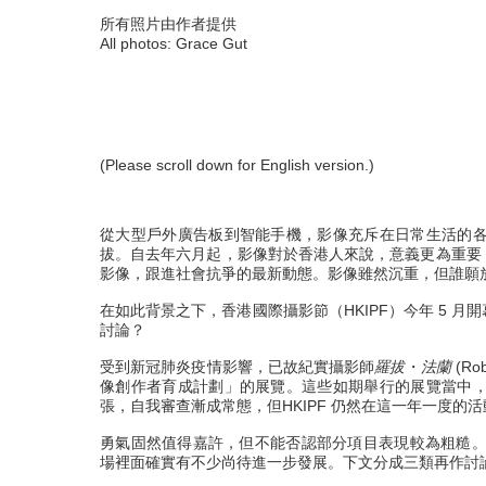
所有照片由作者提供
All photos: Grace Gut
(Please scroll down for English version.)
從大型戶外廣告板到智能手機，影像充斥在日常生活的
拔。自去年六月起，影像對於香港人來說，意義更為重要
影像，跟進社會抗爭的最新動態。影像雖然沉重，但誰願
在如此背景之下，香港國際攝影節（HKIPF）今年 5 
討論？
受到新冠肺炎疫情影響，已故紀實攝影師
羅拔
・
法
蘭
(R
像創作者育成計劃」的展覽。這些如期舉行的展覽當中
張，自我審查漸成常態，但HKIPF 仍然在這一年一度
勇氣固然值得嘉許，但不能否認部分項目表現較為粗糙。我承
場裡面確實有不少尚待進一步發展。下文分成三類再作討