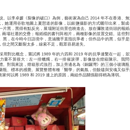
。以李卓媛《裂像的破口》為例，藝術家為自己 2014 年不在香港、無
此，她運用谷歌地圖上夏慤道的影像，以銀鹽攝影的方式曬印出來，製成
一片黑，黑得有點反光，展場附近街景也映進去。放在彌敦道街頭的報紙
的彌敦道，兩場社運的交疊；報紙檔的書刊與相片，兩種影像的並置交錯。這些
。黑，在今時今日語境中，意涵幾乎直指抗爭者；但作品中的黑，似乎是
，但之間又斷裂太多，線索不足，觀眾容易迷失。
對比概念，嘗試將 1989 年的六四和 2019 年的抗爭連繫在一起，
身的力量不算很大：左一排蠟燭，右一排催淚彈，影像放在燈箱陳示。我問
體。對我來說，燈箱形式強烈，加上旁邊名為《銅鑼灣》的三個小玻璃瓶
藥瓶、標本的感覺。展覽整體有種「醫學」的氣氛，但餘燼與安魂又似乎
以將 1989 和 2019 連上的原因，兩組作品關係顯得稍為薄弱。