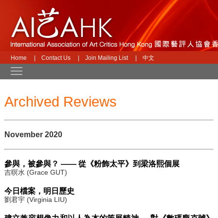
Home
|
Contact Us
|
Join Mailing List
|
中文
Toggle main menu visibility
Archived Reviews
November 2020
參與，被參與？ —— 從《粉飾太平》到梁洛熙個展
吉暝水 (Grace GUT)
今日檔案，明日歷史
劉君宇 (Virginia LIU)