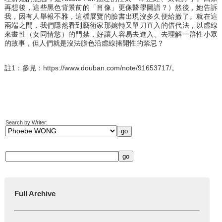
再想後，這些黑色背景前的「肖像」更像醫學圖譜？）然後，她告訴
我，因有人舉報不雅，這檔展覽的臉書出現沒多久便給撤了。就在這
兩端之間，我們隱然看到藝術家那婉轉又單刀直入的借代法，以虛線
來畫性（女同情慾）的門禁，好讓人容易去進入、去理解一群性小眾
的故事，但人們就是沒法膽色沿虛線撦開性的禁忌？
註1：參見：
https://www.douban.com/note/91653717/
。
Search by Writer:
Full Archive