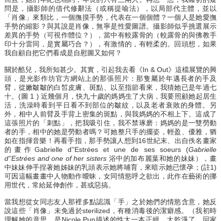
問是，攝影師的借代修辭法（或稱提喻法），以局部代主體，並以
「肖像」來類比，一個撫摸手勢，代表在一個個體？一個人是她愛撫
手勢的縮影？與其說是肖像，無寧是性愛圖譜。攝影師似乎挑選展示
差異的手勢（可視作體位？），當中有較露骨的（較露骨的與佛教手
印十分雷同，是實屬巧合？），有激情的，有輕柔的。回頭想，如果
我自顧自把它們看成是自慰圖又如何？
關於酷兒，我所知甚少。其實，引起我去看《In & Out》這檔展覽的興
頭，是光影作坊官方網站上的那張照片：那隻屬於年邁長者的手及
臂，從嫩皺皺的白皙皮膚、斑點、以至指節看來，我猜她已是年過七
十。(圖 1 ) 近幾個月，快九十歲的媽媽生了大病，我要照顧她起居生
活，洗澡時看到平日看不到部位的皺紋，以及老者衰敗的身體。另
外，相中人前臂及手背上密集的斑點，與我媽媽的不相上下。這成了
這張照片的「刺點」，把我吸引住，我不禁琢磨：媽媽的是一雙勞動
者的手，相中的她是勞動者嗎？可她整只手的擺姿，輕盈、優雅，猶
如在指揮音樂！再看手指，那手勢讓人想到16世紀末、出自佚名畫家
的畫作Gabrielle d''Estrées et une de ses soeurs (
Gabrielle
d''Estrées and one of her sisters
浴中的加布麗葉和她的妹妹），畫
中妹妹伸手捏著她姊妹的乳頭表示她將哺育，來暗示她已懷孕；(註1)
可因這幅畫畫中人物動作曖昧，女同情慾呼之欲出，此作在藝術的挪
用世代，常給延伸創作，甚或惡搞。
當我想從女同志友人那裡多點認識「手」之於她們的情慾含意，她反
說這些「肖像」未免過於sterilized，有種消毒後的潔癖感。（我初時
理解她的意思，是Nicole Pun描述的性太一本正經、太乾淨了。回家