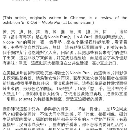
(This article, originally written in Chinese, is a review of the
exhibition ‘
In & Out
–
Nicole Pun
’ at Lumenvisum.)
撩、拈、捵、捻、搓、捂、揉、擸、捏、擒、摣、插、摏……。這些
字（當中有粵字）是在看Nicole Pun的《In & Out》攝影展時想到的。
Nicole Pun的照片一張一個手勢，坐在小展場裡靜靜地看，看著看
著，有些字便自然浮出來。無疑，這有點像玩看圖猜字，但並沒有某
個手勢跟某字必然地對字入座。回家後，我把那些有音未有字的也找
了出來，這並非以字來解圖，好完成觀看經驗，而是這些字本身也頗
有趣味：畢竟，這些動詞大都隱沒在公共生活裡，甚少宣之於口。
在美國加州藝術學院唸完藝術碩士的Nicole Pun，她這輯照片用影像
去探索酷兒身份、情慾和女性的再現。藝術家邀求參與拍攝者在鏡頭
前想像/模擬用手撫摸伴侶，重演私密性事。這些影像是從性愛場面提
煉出來的、形形色色的撫摸。15張照片，15隻「慾」手。照片裡的手
大致是1:1，攝影師用原大比例，它們擺脫象徵或再現，把攝影直接
「引用」(quote) 的特點推到極至，營造直迫觀者的感覺。
攝影師視這些手勢為「參與者的肖像」，15幅「肖像」，是15位同志
嗎？細看各幀照片，不無大同小異之感，即「肖像」都很相像。礙於
生活經歷的限制，攝影師接觸的都是差不多的人？從她們樸素（有彩
藍指甲，沒有水晶美甲）、整潔的手看來，都不怎樣需要幹粗活的；
而且，她們年紀也相約，年長的只有三兩人。再想一想，我確切的疑