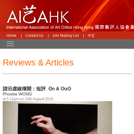
Home
|
Contact Us
|
Join Mailing List
|
中文
Toggle main menu visibility
Reviews & Articles
請沿虛線撦開：短評《In & Out》
Phoebe WONG
at 5:12pm on 24th August 2018