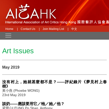
Home
|
Contact Us
|
Join Mailing List
|
中文
Toggle main menu visibility
Art Issues
May 2019
沒有村上，她就甚麼都不是？——評紀錄片《夢見村上春
樹》
黃小燕 (Phoebe WONG)
23rd May 2019
談奶——應該要用它／牠／她／他？
梁寶山LEUNG Po Shan, Anthony