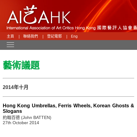
主頁
|
聯絡我們
|
登記電郵
|
Eng
Toggle main menu visibility
藝術議題
2014年十月
Hong Kong Umbrellas, Ferris Wheels, Korean Ghosts &
Slogans
約翰百德 (John BATTEN)
27th October 2014