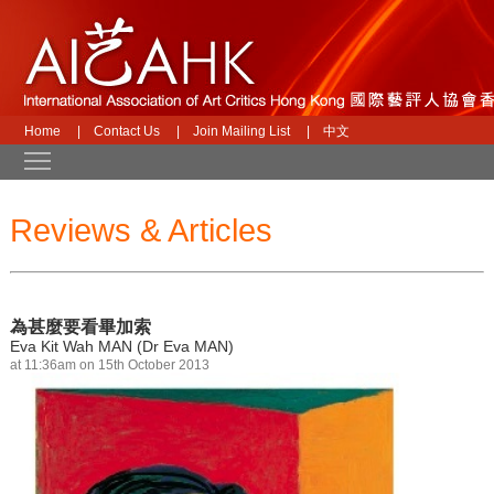
Home
|
Contact Us
|
Join Mailing List
|
中文
Toggle main menu visibility
Reviews & Articles
為甚麼要看畢加索
Eva Kit Wah MAN (Dr Eva MAN)
at 11:36am on 15th October 2013