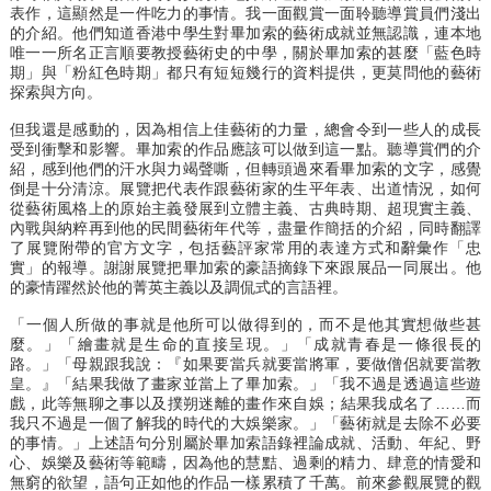
表作，這顯然是一件吃力的事情。我一面觀賞一面聆聽導賞員們淺出
的介紹。他們知道香港中學生對畢加索的藝術成就並無認識，連本地
唯一一所名正言順要教授藝術史的中學，關於畢加索的甚麼「藍色時
期」與「粉紅色時期」都只有短短幾行的資料提供，更莫問他的藝術
探索與方向。
但我還是感動的，因為相信上佳藝術的力量，總會令到一些人的成長
受到衝擊和影響。畢加索的作品應該可以做到這一點。聽導賞們的介
紹，感到他們的汗水與力竭聲嘶，但轉頭過來看畢加索的文字，感覺
倒是十分清涼。展覽把代表作跟藝術家的生平年表、出道情況，如何
從藝術風格上的原始主義發展到立體主義、古典時期、超現實主義、
內戰與納粹再到他的民間藝術年代等，盡量作簡括的介紹，同時翻譯
了展覽附帶的官方文字，包括藝評家常用的表達方式和辭彙作「忠
實」的報導。謝謝展覽把畢加索的豪語摘錄下來跟展品一同展出。他
的豪情躍然於他的菁英主義以及調侃式的言語裡。
「一個人所做的事就是他所可以做得到的，而不是他其實想做些甚
麼。」「繪畫就是生命的直接呈現。」「成就青春是一條很長的
路。」「母親跟我說：『如果要當兵就要當將軍，要做僧侶就要當教
皇。』「結果我做了畫家並當上了畢加索。」「我不過是透過這些遊
戲，此等無聊之事以及撲朔迷離的畫作來自娛；結果我成名了……而
我只不過是一個了解我的時代的大娛樂家。」「藝術就是去除不必要
的事情。」上述語句分別屬於畢加索語錄裡論成就、活動、年紀、野
心、娛樂及藝術等範疇，因為他的慧黠、過剩的精力、肆意的情愛和
無窮的欲望，語句正如他的作品一樣累積了千萬。前來參觀展覽的觀