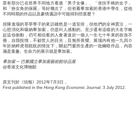
眾有部分已在世界不同地方看過「男子女像」、「坐扶手椅的女子」
和「扮女角的保羅」等好幾次了，但初看畢加索的香港中學生，從他
不同時期的作品以及豪情邁語中可能得到些甚麼？
排隊進場的莘莘學子的來訪雖然是一道安排，但他們的全神貫注，一
心想消化和吸納畢加索，仍是叫人感動的。至少還有這樣的大名字喚
起這份衝動，仍可相信看的人會著迷於一個人一生七十年來的孜孜不
倦，自我投情，不顧世人的目光，且無所畏懼。展場內有他一九四Ｏ
年於納粹虎視眈眈的情況下，關起門窗所生產的一批幽暗作品，內容
滿是童趣。生命力的展示就是畢加索。
畢加索 ─ 巴黎國立畢加索藝術館珍品展
@
香港文化博物館
原文刊於《信報》2012年7月3日 。
First published in the
Hong Kong Economic Journal
, 3 July 2012.