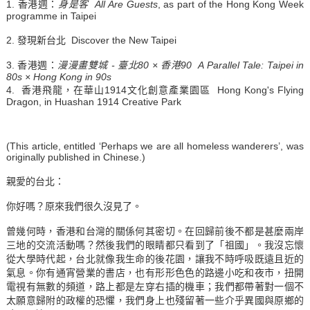
1. 香港週：
身是客
All Are Guests
, as part of the Hong Kong Week
programme in Taipei
2. 發現新台北 Discover the New Taipei
3. 香港週：
漫漫畫雙城 - 臺北80 × 香港90
A Parallel Tale: Taipei in
80s × Hong Kong in 90s
4. 香港飛龍，在華山1914文化創意產業園區 Hong Kong's Flying
Dragon, in Huashan 1914 Creative Park
(This article, entitled ‘Perhaps we are all homeless wanderers’, was
originally published in Chinese.)
親愛的台北：
你好嗎？原來我們很久沒見了。
曾幾何時，香港和台灣的關係何其密切。在回歸前後不都是甚麼兩岸
三地的交流活動嗎？然後我們的眼睛都只看到了「祖國」。我沒忘懷
從大學時代起，台北就像我生命的後花園，讓我不時呼吸既遠且近的
氣息。你有通宵營業的書店，也有形形色色的路邊小吃和夜市，扭開
電視有無數的頻道，路上都是左穿右插的機車；我們都帶著對一個不
太願意歸附的政權的恐懼，我們身上也殘留著一些介乎異國與原鄉的