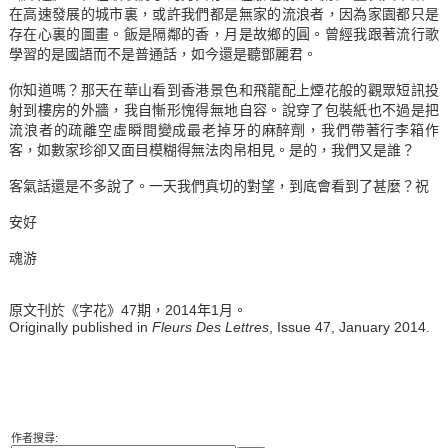
在高速發展的城市裏，或許我們都是無家的流浪者，因為家園都只是
存在心裏的圖畫。飯是隔鄰的香，月是故鄉的圓。曾經我跟著流行歌
學習的是國語而不是普通話，如今還是聽鄧麗君。
你知道嗎？那天在華山看到香港景色和飛龍配上煙花般的觀眾短訊投
射到樓房的外牆，我自慚形愧得無地自容。說穿了包裝紙也不過是把
流浪者的疏離空虛瞬間變成最老掉牙的麻醉劑，我們帶著行李箱作
客，如數家珍卻又面目模糊得無法肉帛相見。是的，我們又是誰？
客氣話還是不多說了。一天我們真切的對望，到底會看到了甚麼？祝
安好
魂游
原文刊於《字花》47期，2014年1月。
Originally published in
Fleurs Des Lettres
, Issue 47, January 2014.
作者搜尋: