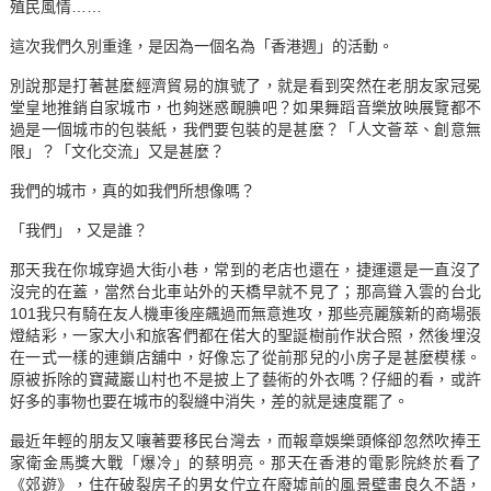
殖民風情……
這次我們久別重逢，是因為一個名為「香港週」的活動。
別說那是打著甚麼經濟貿易的旗號了，就是看到突然在老朋友家冠冕
堂皇地推銷自家城市，也夠迷惑靦腆吧？如果舞蹈音樂放映展覽都不
過是一個城市的包裝紙，我們要包裝的是甚麼？「人文薈萃、創意無
限」？「文化交流」又是甚麼？
我們的城市，真的如我們所想像嗎？
「我們」，又是誰？
那天我在你城穿過大街小巷，常到的老店也還在，捷運還是一直沒了
沒完的在蓋，當然台北車站外的天橋早就不見了；那高聳入雲的台北
101我只有騎在友人機車後座飆過而無意進攻，那些亮麗簇新的商場張
燈結彩，一家大小和旅客們都在偌大的聖誕樹前作狀合照，然後埋沒
在一式一樣的連鎖店舖中，好像忘了從前那兒的小房子是甚麼模樣。
原被拆除的寶藏巖山村也不是披上了藝術的外衣嗎？仔細的看，或許
好多的事物也要在城市的裂縫中消失，差的就是速度罷了。
最近年輕的朋友又嚷著要移民台灣去，而報章娛樂頭條卻忽然吹捧王
家衛金馬獎大戰「爆冷」的蔡明亮。那天在香港的電影院終於看了
《郊遊》，住在破裂房子的男女佇立在廢墟前的風景壁畫良久不語，