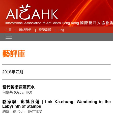
主頁
|
聯絡我們
|
登記電郵
|
Eng
Toggle main menu visibility
藝評庫
2018年四月
當代藝術這潭死水
何慶基 (Oscar HO)
駱家驄: 郵謎浪蕩 | Lok Ka-chung: Wandering in the
Labyrinth of Stamps
約翰百德 (John BATTEN)