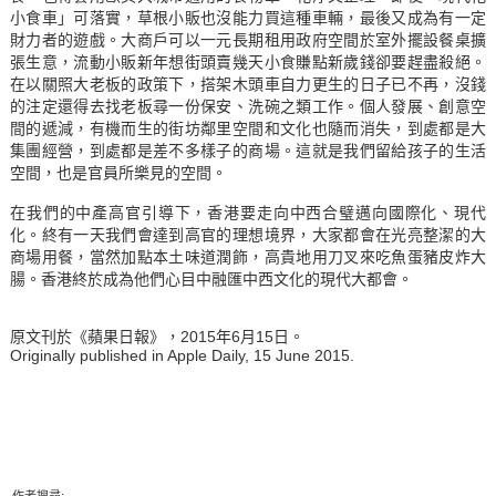
小食車」可落實，草根小販也沒能力買這種車輛，最後又成為有一定
財力者的遊戲。大商戶可以一元長期租用政府空間於室外擺設餐桌擴
張生意，流動小販新年想街頭賣幾天小食賺點新歲錢卻要趕盡殺絕。
在以關照大老板的政策下，搭架木頭車自力更生的日子已不再，沒錢
的注定還得去找老板尋一份保安、洗碗之類工作。個人發展、創意空
間的遞減，有機而生的街坊鄰里空間和文化也隨而消失，到處都是大
集團經營，到處都是差不多樣子的商場。這就是我們留給孩子的生活
空間，也是官員所樂見的空間。
在我們的中產高官引導下，香港要走向中西合璧邁向國際化、現代
化。終有一天我們會達到高官的理想境界，大家都會在光亮整潔的大
商場用餐，當然加點本土味道潤飾，高貴地用刀叉來吃魚蛋豬皮炸大
腸。香港終於成為他們心目中融匯中西文化的現代大都會。
原文刊於《蘋果日報》，2015年6月15日。
Originally published in Apple Daily, 15 June 2015.