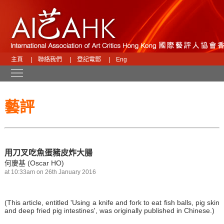
主頁
|
聯絡我們
|
登記電郵
|
Eng
Toggle main menu visibility
藝評
用刀叉吃魚蛋豬皮炸大腸
何慶基 (Oscar HO)
at 10:33am on 26th January 2016
(This article, entitled 'Using a knife and fork to eat fish balls, pig skin
and deep fried pig intestines', was originally published in Chinese.)