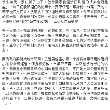
學生年代，家住獅子山下。放學回家例經沙田㘭道的「東南西北
座」。每日傍晚那裡便熱鬧起來，賣車仔麵、銀針粉、煎釀三寶的木
頭車從四方而來，放學放工的路過時都會短暫停留，冬天來個熱烘烘
的糯米飯，夏天要刨冰涼粉，或是小包雪木瓜雪欖。整天辛勞，在火
水燈照得通明的街坊市集稍流連，享受點口頭樂趣。
有一天出現一檔賣炸雞塊的，這類街頭小吃不常見，為我們這群饞嘴
食客帶來一陣興奮。五毫子一塊，算是昂貴，和弟弟決定豁出去，每
人買一塊慢步回家。兄弟倆從未吃過鮑參翅肚，但肯定味道會是差不
多。至今仍記得那刻的美味，現時流行的西式連鎖店炸雞根本不能比
擬。
因為政府要開始城市管理，於是要趕盡小販。小部份尚可租用附近細
小鋪位繼續經營，但攤檔分散，市集已不再，自然也沒有街坊的結
聚。最後連小販可承租的小鋪位也逐漸消失，平民地方如公屋商場在
財團管理下，也要攀登高檔次。即使人家願付巨額租金，也選擇租予
形象「摩登」的西式食肆，至少也是大集團的快餐店，怎容得下炸大
腸、豬頭肉加甜醬芥辣這低品味本土口味來弄污地方？人口密集地區
如旺角、深水埗尚可見到這類小店，因為始終是港人所愛，惟其多元
化已大為縮減。靈活性、獨立性較強街頭流動小販，在涼薄區議員和
政府合作下，已幾近絕跡。官員樂見香港越趨「健康、文明和國際
化」。