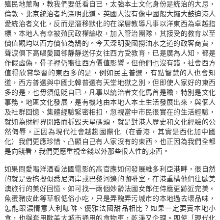
殖民地薰陶，教我們要低看自已，太強本土文化身份是統治的大忌，
倫敦、北京統治者均深明此道。英國人沒有像中國般大鑼大鼓迫港人
愛統治者文化，反而是潛移默化的在深層教導凡事以洋東西為卓越指
標。本地人有幸被殖民政權編收，加入管治團隊，其接受的教育以至
價值觀均以西方價值為鵠的。今天深明愛國撈油水之道的政客商賈，
聲淚俱下高唱愛國卻靜靜送仔女往西方受教育，已是廣為人知，都是
作假虛偽，骨子裡仍嚮往西方價值影響。但他們也沒有錯，社會西方
值得欣賞學習的東西多的是，例如民主普選，有點智慧的人也會知
道，西方普選與中國北韓普選有天堂地獄之別。但即使人家好的東西
多的是，也毋須低貶自已，凡事以統治者文化馬首是瞻，特別是文化
事務。地區文化發展，是有機地由本地人本土生活發展出來，與個人
及社群回憶、集體經驗緊密相扣，忽視當中市民很實在的生活經驗，
就如為財經界開路而拆毀天星碼頭，就是對港人歷史和文化經驗的公
然侮辱。正因為現代社會越趨國際化（在香港，其實是西化加中國
化）我們更應珍惜、凸顯自己有人家沒有的東西。也正因為我們全都
是向錢看，我們更應重視金錢以外那些很人性的東西。
如果問愛喝洋酒看法國電影的高官應如何發展維多利亞港畔，很自然
的就是要搞擬似悉尼海岸或巴黎河邊的咖啡室，在港重構他們往歐美
澳旅行的美好回憶。如可找一兩個妙齡法國女郎任侍應更跡近完美。
魚蛋豬皮此等草根低俗小吃，只是弄醜弄污城市的本地過去壞品味，
怎能跟濃情意大利咖啡、優雅法國甜品相比？如果一定要賣本地小
食，也得套用歐美大城市通用的食物車，乾淨又企理。即使「現代化