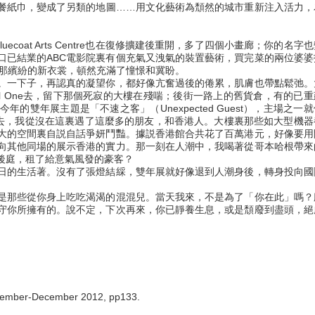
餐紙巾，變成了另類的地圖……用文化藝術為頹然的城市重新注入活力，
luecoat Arts Centre也在復修擴建後重開，多了四個小畫廊；你的名字
口已結業的ABC電影院裏有個充氣又洩氣的裝置藝術，買完菜的兩位婆婆
，當你添上那繽紛的新衣裳，頓然充滿了憧憬和冀盼。
。一下子，再認真的凝望你，都好像亢奮過後的倦累，肌膚也帶點鬆弛。
rpool One去，留下那個死寂的大樓在殘喘；後街一路上的舊貨倉，有的已
雙年展主題是「不速之客」（Unexpected Guest），主場之一
人湧進去，我從沒在這裏遇了這麼多的朋友，和香港人。大樓裏那些如大型機
大的空間裏自説自話爭妍鬥豔。據説香港館合共花了百萬港元，好像要用
向其他同場的展示香港的實力。那一刻在人潮中，我喝著從哥本哈根帶來
後庭，租了給意氣風發的豪客？
日的生活著。沒有了張燈結綵，雙年展就好像退到人潮身後，轉身投向國
是那些從你身上吃吃渴渴的混混兒。當天我來，不是為了「你在此」嗎？
守你所擁有的。說不定，下次再來，你已靜養生息，或是頹廢到盡頭，絕
ovember-December 2012, pp133.