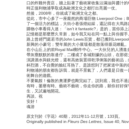
口的炸雞外賣店，牆上貼著了藝術家收集沾滿油與醬汁的
時正值利物浦爭取成為歐洲文化之都打出亮麗一仗。
然後，2008年，你就成了歐洲文化之都。
從此，市中心多了一座龐然的商場巨物 Liverpool One；B
了一個活力的標誌，大街小巷張燈結綵，還記得在大馬路
購物小車看得入迷：「isn’t it fantastic?」是的
記憶都是那麼歷久常新，如今我又站在同一點上與你握手
路上曾經門庭若市的John Lewis百貨，都已搬到Live
新興的小豪宅；雙年展的大小展場都是散落得眼花瞭亂。今年的
在小山丘上的前Royal Mail郵件中心。一大伙兒的
帶灰塵默默的靠邊佇，二樓成了各城割據的山頭，在那偌
演講酒水與鎂光燈，還有高效裝置得乾淨俐落的藝術品，
杯烈酒，不自覺的臉紅耳熱了。是誰想到了把家道中落的
利物浦的朋友都告訴我，就是不景氣了，人們還是日復一
術舞台的遊戲。
不要氣餒！倫敦的奧運夢也剛完結了。説到底，我也不過
有時，萎靡有時。藝術不藝術，你走你的路，願你好好保
生，又試遍地開花。
再談。祝
安好！
魂游
原文刊於
40
2012
11-12
133
《字花》
期，
年
月號，
頁。
Originally published in
Fleurs Des Lettres
, Issue 40, N