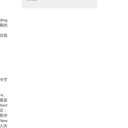
ing
參展的
《但我
口冷空
re。
典建築
ert
酒店；
那些
ew
唐人街