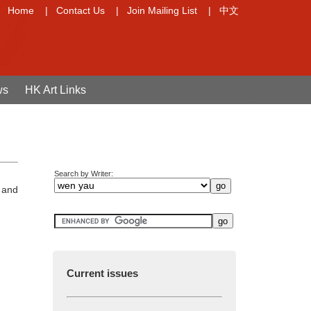
Home
|
Contact Us
|
Join Mailing List
|
中文
ws
HK Art Links
Search by Writer:
r and
Current issues