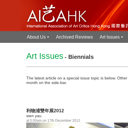
About Us
Archived Reviews
Art Issues
+
+
Art Issues
- Biennials
The latest article on a special issue topic is below. Othe
month on the side-bar.
利物浦雙年展2012
wen yau
at 0:00am on 17th December 2012