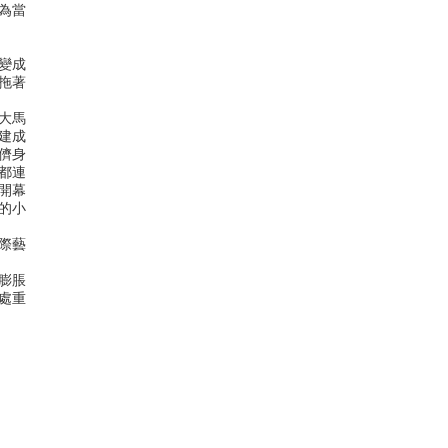
為當
也變成
拖著
大馬
重建成
就儕身
器都連
開幕
的小
際藝
膨脹
處重