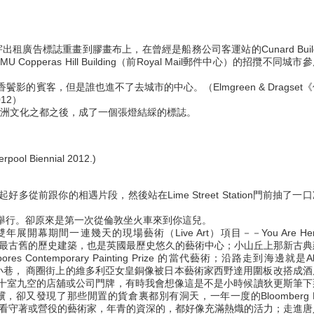
宇出租廣告標誌重畫到膠畫布上，在曾經是船務公司客運站的Cunard Build
eras Hill Building（前Royal Mail郵件中心）的招攬不同城市
是衣香鬢影的賓客，但是誰也進不了去城市的中心。（Elmgreen & Dragset
012）
年歐洲文化之都之後，成了一個張燈結綵的標誌。
verpool Biennial 2012.)
前跟你的相遇片段，然後站在Lime Street Station門前抽了一
舉行。卻原來是第一次從倫敦坐火車來到你這兒。
幕期間一連幾天的現場藝術（Live Art）項目－－You Are He
據説也是城中最古舊的歷史建築，也是英國最歷史悠久的藝術中心；小山丘上那新古
res Contemporary Painting Prize 的當代藝術；沿路走到海邊就是Alb
城市的大街小巷， 商圈街上的維多利亞女皇銅像被日本藝術家西野達用圍板改搭成
十室九空的店舖或公司門牌，有時我會想像這是不是小時候讀狄更斯筆下
又發現了那些閒置的貨倉裏都別有洞天，一年一度的Bloomberg N
些在場地看守著或營役的藝術家，年青的資深的，都好像充滿熱熾的活力；走進