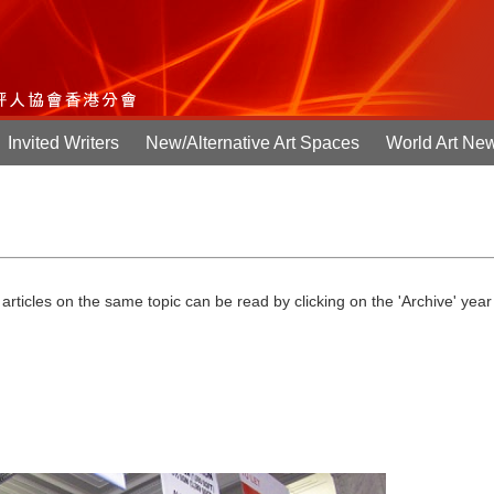
Invited Writers
New/Alternative Art Spaces
World Art Ne
r articles on the same topic can be read by clicking on the 'Archive' yea