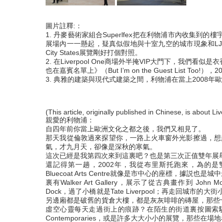
圖片註釋:：
1. 丹麥藝術家組合Superlfex把在利物浦市內收集到的樓
展場內一一懸起，疑真似假地與十室九空的城市現象和LJMU Copp
City States展覽剛好打個對照。
2. 在Liverpool One商場外半掩VIP大門下，我們看似
也在嘉賓名單上》（But I’m on the Guest List Too!），2
3. 典雅的建築與現代式建築之間，利物浦在當上2008
(This article, originally published in Chinese, is about Li
親愛的利物浦：
自四年前你當上歐洲文化之都之後，我們又相見了。
那天我從倫敦過來探望你，一路上火車窗外光影擦過，想起好多從
氣，才九月天，卻像是深秋的寒氣。
這次已經是我第四次來到這裏吧？也是第三次正值雙年展
還記得第一趟，2002年，我從布里斯托跑來，為的是雙年展開
Bluecoat Arts Centre就像是市中心的座標，
裏有Walker Art Gallery，展示了從古典畫作到 John Moo
Dock，過了小橋就是Tate Liverpool；再走回
另邊廂都是破舊的貨倉大樓，都是灰灰啡啡的磚屋，那些
虛空心靈每天走過街上的痕跡？在陌生的街道裏按圖索驥，卻
Contemporaries，或是許多大大小小的展覽，那