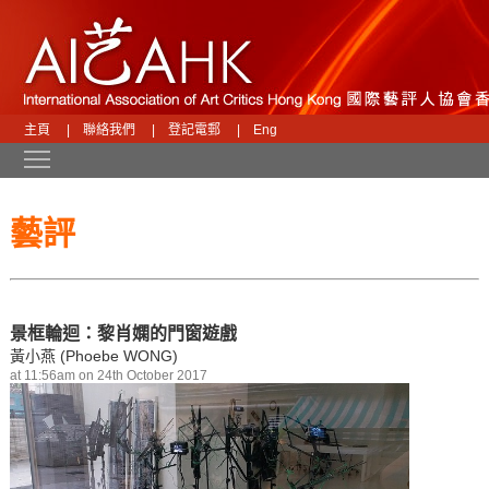
主頁
|
聯絡我們
|
登記電郵
|
Eng
Toggle main menu visibility
藝評
景框輪迴：黎肖嫻的門窗遊戲
黃小燕 (Phoebe WONG)
at 11:56am on 24th October 2017