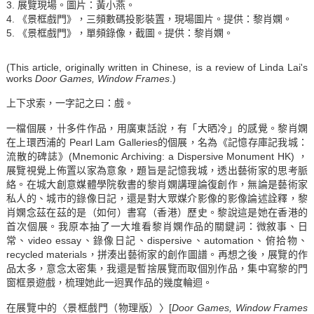
3. 展覽現場。圖片：黃小燕。
4. 《景框戲門》，三頻數碼投影裝置，現場圖片。提供：黎肖嫻。
5. 《景框戲門》，單頻錄像，截圖。提供：黎肖嫻。
(This article, originally written in Chinese, is a review of Linda Lai's
works
Door Games, Window Frames
.)
上下求索，一字記之曰：戲。
一檔個展，卄多件作品，用廣東話說，有「大晒冷」的感覺。黎肖嫻
在上環西浦的 Pearl Lam Galleries的個展，名為《記憶存庫記我城：
流散的碑誌》(Mnemonic Archiving: a Dispersive Monument HK) ，
展覽視覺上佈置以家為意象，題旨是記憶我城，透出藝術家的思考脈
絡。在城大創意媒體學院敎書的黎肖嫻講理論復創作，無論是藝術家
私人的、城市的錄像日記，還是對大眾媒介影像的影像論述詮釋，黎
肖嫻念茲在茲的是（如何）書寫（香港）歷史。黎說這是她在香港的
首次個展。我原本抽了一大堆看黎肖嫻作品的關鍵詞：微敘事、日
常、video essay、錄像日記、dispersive、automation、俯拾物、
recycled materials，拼湊出藝術家的創作圖譜。再想之後，展覽的作
品太多，意念太密集，我還是暫捨展覽而取個別作品，集中寫黎的門
窗框景遊戲，梳理她此一迥異作品的幾度輪迴。
在展覽中的〈景框戲門（物理版）〉[
Door Games, Window Frames