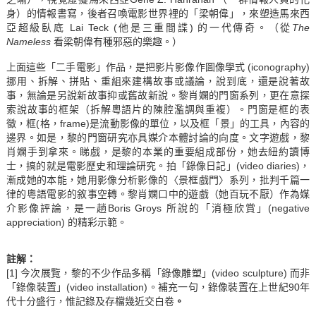
身）的情報書寫，後者召喚電影世界裡的「梁朝偉」，來塑造馬來西
亞超級臥底 Lai Teck (他是三重間諜) 的一代傳奇。（從
The
Nameless
看梁朝偉有種邪惡的樂趣。）
上面這些「二手電影」作品，是把影片影像作圖像學式 (iconography)
挪用、拆解、拼貼、重組來建構故事或議論，說到底，還是說著故
事，無論是另說新故事抑或舊故新說。黎肖嫻的門窗系列，更在意探
索說故事的框架（拆解粵語片的陳腔濫調與重複）。門窗是框的表
徵，框(格，frame)是流動影像的單位，以及框「景」的工具，內容的
邊界。如是，黎的門窗研究亦具媒介本體討論的向度。文字遊戲，黎
肖嫻手到拿來。睇戲，是黎的本業的重要組成部份，她去紐約讀博
士，搞的就是電影歷史和理論研究。拍「錄像日記」(video diaries)，
漸成她的本能，她用影像分析影像的〈景框戲門〉系列，批判千篇一
律的粵語電影的敘事空轉。黎肖嫻口中的遊戲（她百玩不厭）作為媒
介影像評論，是一趟Boris Groys 所說的「消極欣賞」(negative
appreciation) 的精彩示範。
註解：
[1]
今次展覽，黎的不少作品多稱「錄像雕塑」(video sculpture) 而非
「錄像裝置」(video installation)。補充一句，錄像裝置在上世紀90年
代十分盛行，惟記錄及存檔幾近交白卷
。