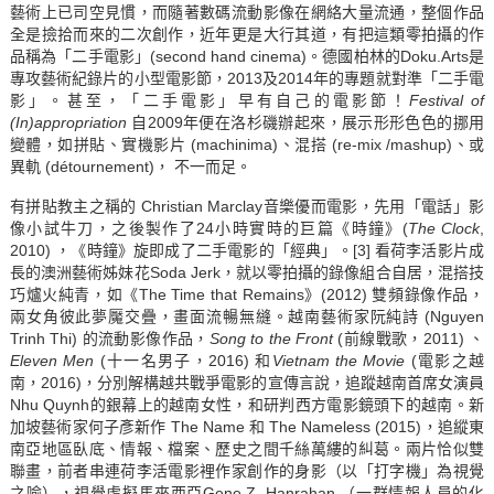
藝術上已司空見慣，而隨著數碼流動影像在網絡大量流通，整個作品
全是撿拾而來的二次創作，近年更是大行其道，有把這類零拍攝的作
品稱為「二手電影」(second hand cinema)。德國柏林的Doku.Arts是
專攻藝術紀錄片的小型電影節，2013及2014年的專題就對準「二手電
影」。甚至，「二手電影」早有自己的電影節！
Festival of
(In)appropriation
自2009年便在洛杉磯辦起來，展示形形色色的挪用
變體，如拼貼、實機影片 (machinima)、混搭 (re-mix /mashup)、或
異軌 (détournement)， 不一而足。
有拼貼教主之稱的 Christian Marclay音樂優而電影，先用「電話」影
像小試牛刀，之後製作了24小時實時的巨篇《時鐘》(
The Clock
,
2010) ，《時鐘》旋即成了二手電影的「經典」。
[3]
看荷李活影片成
長的澳洲藝術姊妹花Soda Jerk，就以零拍攝的錄像組合自居，混搭技
巧爐火純青，如《The Time that Remains》(2012) 雙頻錄像作品，
兩女角彼此夢魘交疊，畫面流暢無縫。越南藝術家阮純詩 (Nguyen
Trinh Thi) 的流動影像作品，
Song to the Front
(前線戰歌，2011) 、
Eleven Men
(十一名男子，2016) 和
Vietnam the Movie
(電影之越
南，2016)，分別解構越共戰爭電影的宣傳言說，追蹤越南首席女演員
Nhu Quynh的銀幕上的越南女性，和研判西方電影鏡頭下的越南。新
加坡藝術家何子彥新作 The Name 和 The Nameless (2015)，追縱東
南亞地區臥底、情報、檔案、歷史之間千絲萬縷的糾葛。兩片恰似雙
聯畫，前者串連荷李活電影裡作家創作的身影（以「打字機」為視覺
之喻），視覺虛擬馬來西亞Gene Z. Hanrahan （一群情報人員的化