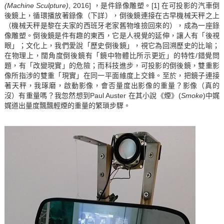
(Machine Sculpture)
, 2016] ，是件錄像雕塑。
[1]
在可投影的汽車倒
後鏡上，循環播放著錄像（下詳），倒後鏡連接在古早機械天秤之上
（機械天秤是黎在夫家的西班牙老家舊物堆撿回來的），成為一座錄
像雕塑。倒後鏡是件有趣的東西，它是人視覺的延伸，讓人有「後視
眼」；文化上，我們愛說「歷史倒後鏡」，視它為回溯歷史的比喻；
在物理上，闊角度倒後鏡有「鏡中物體比所示更近」的特性/錯覺問
題，有「改變現實」的危險；而科技進步，可投影的倒後鏡，雙重影
像所指涉的雙重「現實」在同一平面維度上交鋒。至於，把鏡子連接
著天秤，我琢磨，啟動影像，會否量度出影像的重量？影像（真的
沒）有重量嗎？我忽然想到Paul Auster 在其小說《煙》(
Smoke
)中娓
娓道出量度飄飄輕煙的重量的繁瑣步驟。