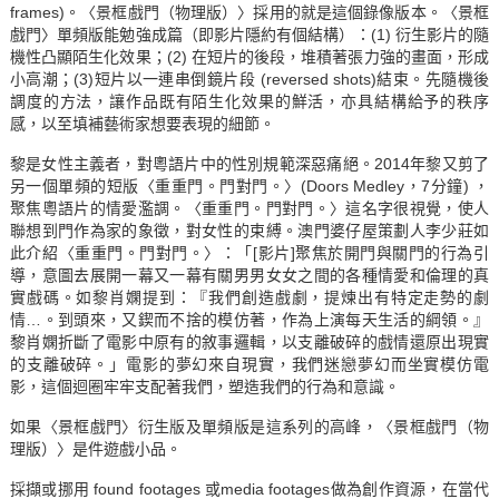
frames)。〈景框戲門（物理版）〉採用的就是這個錄像版本。〈景框
戲門〉單頻版能勉強成篇（即影片隱約有個結構）：(1) 衍生影片的隨
機性凸顯陌生化效果；(2) 在短片的後段，堆積著張力強的畫面，形成
小高潮；(3)短片以一連串倒鏡片段 (reversed shots)結束。先隨機後
調度的方法，讓作品既有陌生化效果的鮮活，亦具結構給予的秩序
感，以至填補藝術家想要表現的細節。
黎是女性主義者，對粵語片中的性別規範深惡痛絕。2014年黎又剪了
另一個單頻的短版〈重重門。門對門。〉(Doors Medley，7分鐘) ，
聚焦粵語片的情愛濫調。〈重重門。門對門。〉這名字很視覺，使人
聯想到門作為家的象徵，對女性的束縛。澳門婆仔屋策劃人李少莊如
此介紹〈重重門。門對門。〉：「[影片]聚焦於開門與關門的行為引
導，意圖去展開一幕又一幕有關男男女女之間的各種情愛和倫理的真
實戲碼。如黎肖嫻提到：『我們創造戲劇，提煉出有特定走勢的劇
情…。到頭來，又鍥而不捨的模仿著，作為上演每天生活的綱領。』
黎肖嫻折斷了電影中原有的敘事邏輯，以支離破碎的戲情還原出現實
的支離破碎。」電影的夢幻來自現實，我們迷戀夢幻而坐實模仿電
影，這個迴圈牢牢支配著我們，塑造我們的行為和意識。
如果〈景框戲門〉衍生版及單頻版是這系列的高峰，〈景框戲門（物
理版）〉是件遊戲小品。
採擷或挪用 found footages 或media footages做為創作資源，在當代