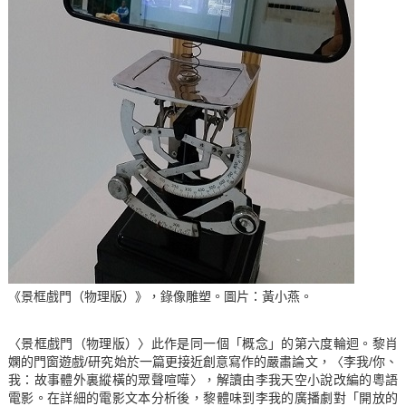
《景框戲門（物理版）》，錄像雕塑。圖片：黃小燕。
〈景框戲門（物理版）〉此作是同一個「概念」的第六度輪迴。黎肖
嫻的門窗遊戲/研究始於一篇更接近創意寫作的嚴肅論文，〈李我/你、
我：故事體外裏縱橫的眾聲喧嘩〉，解讀由李我天空小說改編的粵語
電影。在詳細的電影文本分析後，黎體味到李我的廣播劇對「開放的