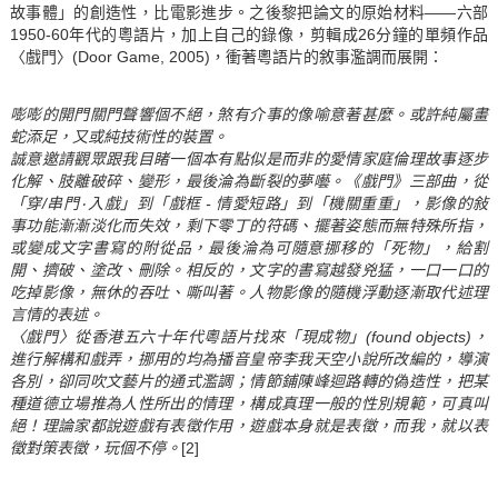
故事體」的創造性，比電影進步。之後黎把論文的原始材料——六部
1950-60年代的粵語片，加上自己的錄像，剪輯成26分鐘的單頻作品
〈戲門〉(Door Game, 2005)，衝著粵語片的敘事濫調而展開：
嘭嘭的開門關門聲響個不絕，煞有介事的像喻意著甚麼。或許純屬畫
蛇添足，又或純技術性的裝置。
誠意邀請觀眾跟我目睹一個本有點似是而非的愛情家庭倫理故事逐步
化解、肢離破碎、變形，最後淪為斷裂的夢囈。《戲門》三部曲，從
「穿/串門٠入戲」到「戲框 - 情愛短路」到「機關重重」，影像的敍
事功能漸漸淡化而失效，剩下零丁的符碼、擺著姿態而無特殊所指，
或變成文字書寫的附從品，最後淪為可隨意挪移的「死物」，給割
開、擠破、塗改、刪除。相反的，文字的書寫越發兇猛，一口一口的
吃掉影像，無休的吞吐、嘶叫著。人物影像的隨機浮動逐漸取代述理
言情的表述。
〈戲門〉從香港五六十年代粵語片找來「現成物」(found objects)，
進行解構和戲弄，挪用的均為播音皇帝李我天空小說所改編的，導演
各別，卻同吹文藝片的通式濫調；情節鋪陳峰迴路轉的偽造性，把某
種道德立場推為人性所出的情理，構成真理一般的性別規範，可真叫
絕！理論家都說遊戲有表徵作用，遊戲本身就是表徵，而我，就以表
徵對策表徵，玩個不停。
[2]