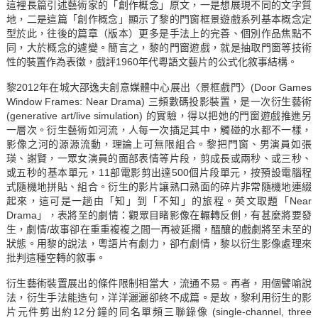
這裡長篇引述藝術家的「創作概念」原文，一是想展現不同的文字質
地，二是這篇「創作概念」顯示了黎的門窗框景遊戲系列基本概念定
型於此，往後的篇章（版本）更多是手法上的完善、個別作品焦點不
同，大於概念的遽變。簡言之，黎的門窗遊戲，就是抽取門窗等技術
性的裝置作為表徵，戲評1960年代粵語文藝片的公式化敘事結構。
黎2012年在城大邵逸夫創意媒體中心展出〈景框戲門〉(Door Games
Window Frames: Near Drama) 三頻數碼投影裝置，是一次衍生藝術
(generative art/live simulation) 的實驗，得以把她的門窗遊戲推進另
一層次。衍生藝術如河流，人每一次插足其中，觸碰的水都不一樣，
影像之河的源源流動，理論上可無限組合。黎把門窗、男演員如張
瑛、謝賢，一眾女演員的面部表情等片段，剪成長或兩秒、或三秒、
或五秒的基本單元，11部電影剪出達500個片段單元，按預設電腦程
式隨機地拼貼、組合。衍生的影片讓熟口熟面的碎片非常隨機地連綴
起來，這可是一趟由「知」到「不知」的旅程。英文取題「Near
Drama」，表將至的劇情：觀眾目睹影像在輾轉反側，有甚麼將要發
生，劇情/故事卻在重重複複之間一再被延擱，醞釀的戲劇將至未至的
狀態。用黎的說法，粵語片有劇力，卻冇劇情，黎以衍生影像處理來
批判這種空轉的敘事。
衍生藝術裝置展出的條件限制相當大，流通不易。再者，用個譬喻說
法，衍生手法能造句，洋洋灑灑卻終不成篇。是故，黎利用衍生的影
片元件剪出約12分鐘的同名單頻三聯錄像 (single-channel, three