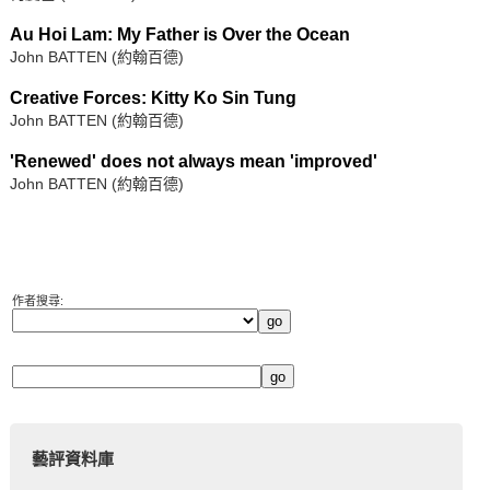
Au Hoi Lam: My Father is Over the Ocean
John BATTEN (約翰百德)
Creative Forces: Kitty Ko Sin Tung
John BATTEN (約翰百德)
'Renewed' does not always mean 'improved'
John BATTEN (約翰百德)
作者搜尋:
藝評資料庫