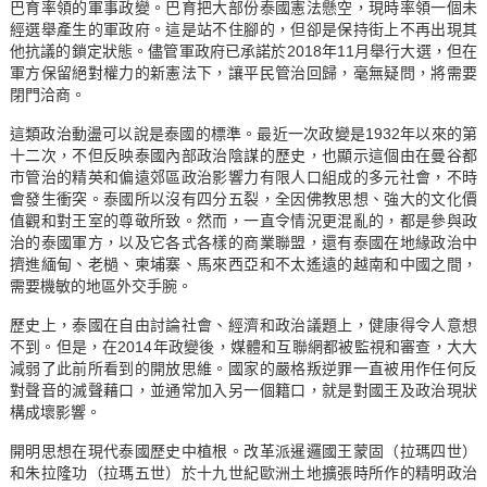
巴育率領的軍事政變。巴育把大部份泰國憲法懸空，現時率領一個未
經選舉產生的軍政府。這是站不住腳的，但卻是保持街上不再出現其
他抗議的鎖定狀態。儘管軍政府已承諾於2018年11月舉行大選，但在
軍方保留絕對權力的新憲法下，讓平民管治回歸，毫無疑問，將需要
閉門洽商。
這類政治動盪可以說是泰國的標準。最近一次政變是1932年以來的第
十二次，不但反映泰國內部政治陰謀的歷史，也顯示這個由在曼谷都
市管治的精英和偏遠郊區政治影響力有限人口組成的多元社會，不時
會發生衝突。泰國所以沒有四分五裂，全因佛教思想、強大的文化價
值觀和對王室的尊敬所致。然而，一直令情況更混亂的，都是參與政
治的泰國軍方，以及它各式各樣的商業聯盟，還有泰國在地緣政治中
擠進緬甸、老檛、柬埔寨、馬來西亞和不太遙遠的越南和中國之間，
需要機敏的地區外交手腕。
歷史上，泰國在自由討論社會、經濟和政治議題上，健康得令人意想
不到。但是，在2014年政變後，媒體和互聯網都被監視和審查，大大
減弱了此前所看到的開放思維。國家的嚴格叛逆罪一直被用作任何反
對聲音的滅聲藉口，並通常加入另一個籍口，就是對國王及政治現狀
構成壞影響。
開明思想在現代泰國歷史中植根。改革派暹邏國王蒙固（拉瑪四世）
和朱拉隆功（拉瑪五世）於十九世紀歐洲土地擴張時所作的精明政治