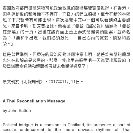
泰國政府部門舉辦這種可能政治敏感的藝術展覽實屬難得。在香港，
雨傘運動後的和解幾乎不存在，而官方的建立橋樑，至今在新的林鄭
班子下只暫時有可能出現。這次展覽中其中一個可以看到的主要訊
息，來自卡明．勒差普拉瑟。他複製了曼谷《國家報》標題為「曼谷
在燃燒」的一頁，然後在該頁面上蓋上泰式骷髏骨頭圖案，並命名
為：「要和平出現，我們必須殺死……自己心內的貪婪、憤怒和虛
榮。」
這是普世準則，但香港的政治反對派應注意卡明．勒差普拉瑟的簡單
忠告在和解前是必需的。那麼，伸出手來握手吧––因為要出現政府自
發舉辦雨傘運動和解藝術展覽未免期望過高了！
原文刊於《明報周刊》，2017年11月11日。
A Thai Reconciliation Message
by John Batten
Political intrigue is a constant in Thailand, its presence a sort of
secular undercurrent to the more obvious rhythms of Thai