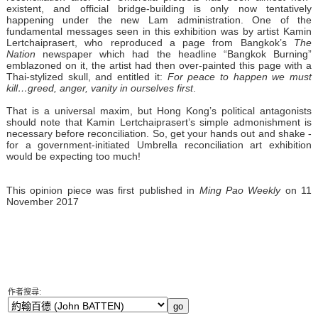
existent, and official bridge-building is only now tentatively
happening under the new Lam administration. One of the
fundamental messages seen in this exhibition was by artist Kamin
Lertchaiprasert, who reproduced a page from Bangkok’s
The
Nation
newspaper which had the headline “Bangkok Burning”
emblazoned on it, the artist had then over-painted this page with a
Thai-stylized skull, and entitled it:
For peace to happen we must
kill…greed, anger, vanity in ourselves first
.
That is a universal maxim, but Hong Kong’s political antagonists
should note that Kamin Lertchaiprasert’s simple admonishment is
necessary before reconciliation. So, get your hands out and shake -
for a government-initiated Umbrella reconciliation art exhibition
would be expecting too much!
This opinion piece was first published in
Ming Pao Weekly
on 11
November 2017
作者搜尋: