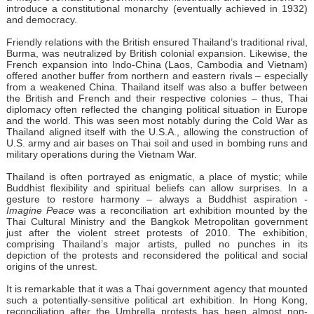
introduce a constitutional monarchy (eventually achieved in 1932)
and democracy.
Friendly relations with the British ensured Thailand’s traditional rival,
Burma, was neutralized by British colonial expansion. Likewise, the
French expansion into Indo-China (Laos, Cambodia and Vietnam)
offered another buffer from northern and eastern rivals – especially
from a weakened China. Thailand itself was also a buffer between
the British and French and their respective colonies – thus, Thai
diplomacy often reflected the changing political situation in Europe
and the world. This was seen most notably during the Cold War as
Thailand aligned itself with the U.S.A., allowing the construction of
U.S. army and air bases on Thai soil and used in bombing runs and
military operations during the Vietnam War.
Thailand is often portrayed as enigmatic, a place of mystic; while
Buddhist flexibility and spiritual beliefs can allow surprises. In a
gesture to restore harmony – always a Buddhist aspiration -
Imagine Peace
was a reconciliation art exhibition mounted by the
Thai Cultural Ministry and the Bangkok Metropolitan government
just after the violent street protests of 2010. The exhibition,
comprising Thailand’s major artists, pulled no punches in its
depiction of the protests and reconsidered the political and social
origins of the unrest.
It is remarkable that it was a Thai government agency that mounted
such a potentially-sensitive political art exhibition. In Hong Kong,
reconciliation after the Umbrella protests has been almost non-