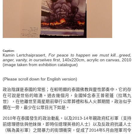
Caption:
Kamin Lertchaiprasert,
For peace to happen we must kill...greed,
anger, vanity, in ourselves first
, 140x220cm, acrylic on canvas, 2010
(image taken from exhibition catalogue)
(Please scroll down for English version)
政治陰謀是泰國的常態；在較明顯的泰國佛教與靈性節奏中，它的存
在可說是世俗的暗湧。過去幾個月，全國悼念泰王普密蓬（拉瑪九
世），在他離世至兩星期前舉行公眾葬禮和私人火葬期間，政治似乎
擱在一旁，最少在公眾目光下如是。
2010年在泰國發生的政治動亂，以及2013-14年親政府紅衫軍（支持
前總理德信與他妹妹，即時任總理英祿的人士）以及反政府抗議人士
（稱為黃衫軍）之間暴力的街頭衝突，促成了2014年5月由陸軍司令