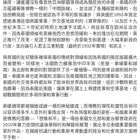
操控，讓暹邏沒有像其他亞洲鄰國落得成為殖民地的命運。泰國的外
交蘊藏著像佛教一樣的「中間路線」，並洽談了各種結盟和條約，包
括扭轉局面，但現在被認為不平等的貿易讓步：與英國於1855年簽定
透過香港這個英國軍事／外交基地談判的《寶寧條約》，以及於十九
世紀末至二十世紀初時把土地讓予法國人。與這些潛在歐洲反派合
作，因為泰國領袖有意擁抱西方思想而緩和。朱拉隆功在位期間，真
正推行了改革，見證了廢除奴隸制、改善衛生和基建，大幅革新政府
行政，並討論引入君主立憲制度（最終於1932年實現）和民主。
與英國的友好關係確保泰國的傳統對頭緬甸因為英國的殖民版圖擴大
而被壓制。同樣地，法國勢力擴展到中印半島（老撾、柬埔寨和越
南）為北部和東部的對頭提供了另一層緩衝––特別是來自被削弱的中
國。泰國本身也是英國和法國以及兩國殖民地之間的緩衝區，因此，
泰國的外交很多時都反映了歐洲和世界政局的改變。這於冷戰時期尤
為顯著，因為泰國近美國，讓美軍在國土上興建陸軍和空軍基地，在
越戰期間用於多項炸彈和軍事行動。
泰國通常都被描繪成謎一樣的神秘國度；而佛教的彈性和靈性信俗可
以容許很多令人意外的事情出現。作為恢復和諧的姿態––和諧素來都
是佛教的意願––「想像和平」是一場由泰國文化部和曼谷都會政府在
2010年暴力街頭抗議後舉辦的和解藝術展覽，展出多位泰國重要藝術
家的作品，在描繪抗議行動和重新考慮動盪的政治和社會來源方面絕
不手軟。