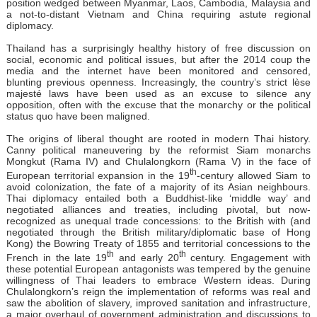
position wedged between Myanmar, Laos, Cambodia, Malaysia and
a not-to-distant Vietnam and China requiring astute regional
diplomacy.
Thailand has a surprisingly healthy history of free discussion on
social, economic and political issues, but after the 2014 coup the
media and the internet have been monitored and censored,
blunting previous openness. Increasingly, the country’s strict lèse
majesté laws have been used as an excuse to silence any
opposition, often with the excuse that the monarchy or the political
status quo have been maligned.
The origins of liberal thought are rooted in modern Thai history.
Canny political maneuvering by the reformist Siam monarchs
Mongkut (Rama IV) and Chulalongkorn (Rama V) in the face of
th
European territorial expansion in the 19
-century allowed Siam to
avoid colonization, the fate of a majority of its Asian neighbours.
Thai diplomacy entailed both a Buddhist-like ‘middle way’ and
negotiated alliances and treaties, including pivotal, but now-
recognized as unequal trade concessions: to the British with (and
negotiated through the British military/diplomatic base of Hong
Kong) the Bowring Treaty of 1855 and territorial concessions to the
th
th
French in the late 19
and early 20
century. Engagement with
these potential European antagonists was tempered by the genuine
willingness of Thai leaders to embrace Western ideas. During
Chulalongkorn’s reign the implementation of reforms was real and
saw the abolition of slavery, improved sanitation and infrastructure,
a major overhaul of government administration and discussions to