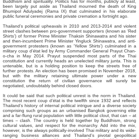
Buddhism and spirituality. Politics has for months, publicly at least,
been largely put aside as Thailand mourned the death of King
Bhumipol Adulyadej (Rama IX) that culminated in his elaborate
public funeral ceremonies and private cremation a fortnight ago.
Thailand’s political upheavals in 2010 and 2013-2014 and violent
street clashes between pro-government supporters (known as ‘Red
Shirts’) of former Prime Minister Thaksin Shinawatra and his sister
and then-incumbent Prime Minister Yingluck Shinawatra, and anti-
government protesters (known as ‘Yellow Shirts’) culminated in a
military coup d’état led by Army Commander General Prayut Chan-
o-cha in May 2014. Prayut suspended most parts of the Thai
constitution and currently heads an unelected military junta. This is
untenable, but is a holding position to keep the streets free of
further protests. An election has been promised in November 2018,
but with the military retaining ultimate power under a new
constitution the return of civilian governance will surely be
negotiated, undoubtably behind closed doors.
It could be said that such political unrest is the norm in Thailand.
The most recent coup d’état is the twelfth since 1932 and reflects
Thailand’s history of internal political intrigue and a diverse society
comprising such groups as an urbanised Bangkok governing elite
and a far-flung rural population with little political clout, that can – at
times – clash. The country is held together by Buddhism, strong
cultural values, and respect for the monarchy. Add into the mix,
however, is the always politically-involved Thai military and its wide-
ranging business alliances and Thailand’s pivotal geopolitical