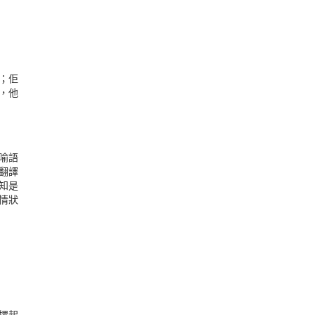
片；佢
道，他
喻語
：翻譯
知是
情狀