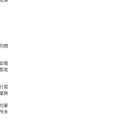
揮及演
識的問
—如電
到那底
行行寫
毫無
的摹
所未