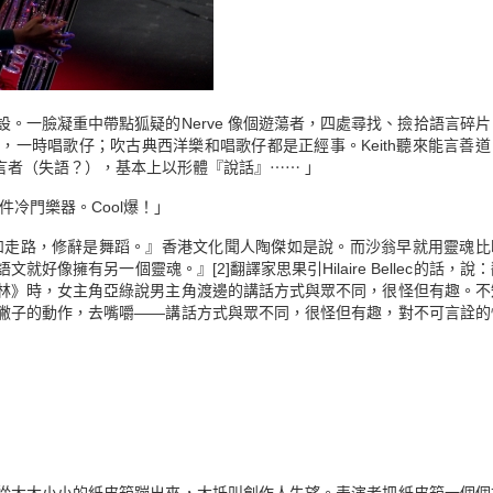
有人設。一臉凝重中帶點狐疑的Nerve 像個遊蕩者，四處尋找、撿拾語言碎
號），一時唱歌仔；吹古典西洋樂和唱歌仔都是正經事。Keith聽來能言善
無言者（失語？），基本上以形體『說話』⋯⋯ 」
識了一件冷門樂器。Cool爆！」
如走路，修辭是舞蹈。』香港文化聞人陶傑如是說。而沙翁早就用靈魂比
語文就好像擁有另一個靈魂。』
[2]
翻譯家思果引Hilaire Bellec的話，說
林》時，女主角亞綠說男主角渡邊的講話方式與眾不同，很怪但有趣。不
撇子的動作，去嘴嚼——講話方式與眾不同，很怪但有趣，對不可言詮的