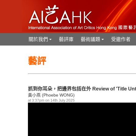
關於我們
藝評庫
藝術議題
受邀作者
+
+
藝評
抓到你耳朵，把邊界包括在外 Review of 'Title Untitled'
黃小燕 (Phoebe WONG)
at 3:37pm on 14th July 2025