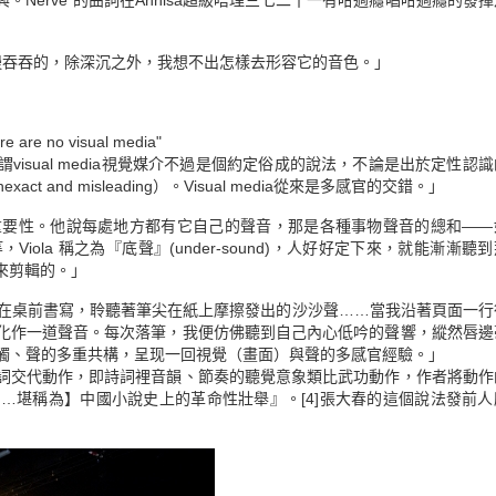
Nerve 的曲詞在Annisa超級唔理三七二十一有咁過癮唱咁過癮的發
a 慢吞吞的，除深沉之外，我想不出怎樣去形容它的音色。」
re no visual media"
isual media視覺媒介不過是個約定俗成的說法，不論是出於定性認
t and misleading）。Visual media從來是多感官的交錯。」
的錄像的重要性。他說每處地方都有它自己的聲音，那是各種事物聲音的總和—
la 稱之為『底聲』(under-sound)，人好好定下來，就能漸漸聽
來剪輯的。」
：『我坐在桌前書寫，聆聽著筆尖在紙上摩擦發出的沙沙聲……當我沿著頁面一
化作一道聲音。每次落筆，我便仿佛聽到自己內心低吟的聲響，縱然唇邊
形、觸、聲的多重共構，呈现一回視覺（畫面）與聲的多感官經驗。」
詞交代動作，即詩詞裡音韻、節奏的聽覺意象類比武功動作，作者將動作
……堪稱為】中國小說史上的革命性壯舉』。
[4]
張大春的這個說法發前人