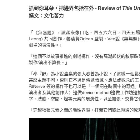
抓到你耳朵，把邊界包括在外 - Review of
Title Un
撰文：文化苦力
「《無無題》，讀起來像口吃。四五六六日，四天五場演出，
Leong) 共同創作，黎蘊賢Orlean 監製。Vee
劇場的表演性。」
「這個不以故事推進的劇場構作，沒有高潮起伏的敘事跌
製作/演出不算長。」
「奉『野』為小說圭臬的張大春曾為小說下了這樣一個鬆
甚麼主題不可，否則它不過是傳遞情感、想法或觀念的工
和Nerve 等的構作不也可以是「一個詞在時間中的奇遇
演出者及其他創作人）邊做device method邊做
字、肢體、空間、燈等元素的展演性，以至擴張、交疊它
「穿越種種元素之間的隱性界限，打開它們彼此聯通的感