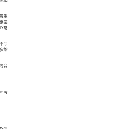
摞起
是最重
件組裝
IY喇
有不令
是多餘
性的音
呻吟