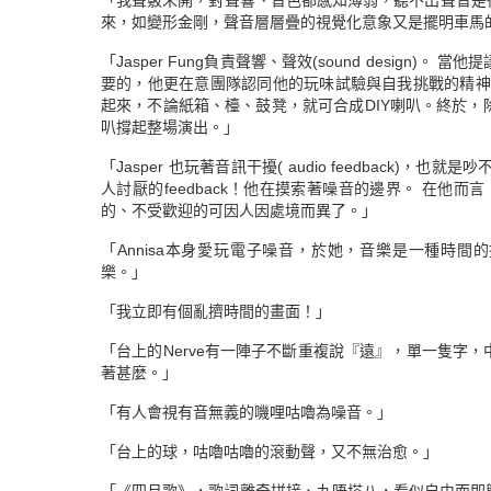
「我聲竅未開，對聲響、音色都感知薄弱，聽不出聲音是
來，如變形金剛，聲音層層疊的視覺化意象又是擺明車馬
「Jasper Fung負責聲響、聲效(sound desi
要的，他更在意團隊認同他的玩味試驗與自我挑戰的精神：回到振動
起來，不論紙箱、檯、鼓凳，就可合成DIY喇叭。終於，除
叭撐起整場演出。」
「Jasper 也玩著音訊干擾( audio feedback)
人討厭的feedback！他在摸索著噪音的邊界。 在他而言
的、不受歡迎的可因人因處境而異了。」
「Annisa本身愛玩電子噪音，於她，音樂是一種時間的排列(t
樂。」
「我立即有個亂擠時間的畫面！」
「台上的Nerve有一陣子不斷重複說『遠』，單一隻字
著甚麼。」
「有人會視有音無義的嘰哩咕嚕為噪音。」
「台上的球，咕嚕咕嚕的滾動聲，又不無治愈。」