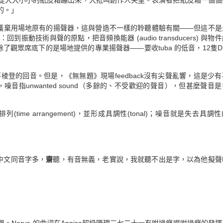
從大大小小的紙皮箱蹦出來，大抵叫創作人失望。表演者把紙皮箱一個個
的。」
gn)。 當他提議棄用場地原有的揚聲器，這與營造不一樣的聆聽體驗有關——但這不
技術與聲的原點，把音頻換能器 (audio transducers) 與物
了觀眾席底下的是場地提供的專業揚聲器——要收tuba 的低音，12隻D
，也就是吵不棱登的回音。但是，《無無題》現場feedback沒有尖聲亂響，這是少
，噪音指unwanted sound（多餘的、不受歡迎的聲音），但甚麼聲音
ime arrangement)，並形成具調性(tonal)；噪音就是失去具調
，中文同音字多，
齋
聽，有音無義，老實說，我就聽不出是字，以為他擬聲