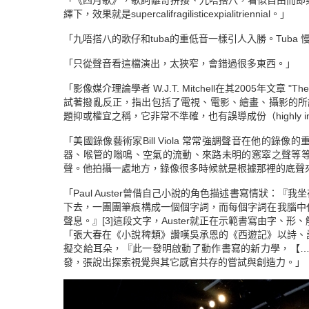
「《四月歌》，歌詞離奇拼接、九唔搭八，看似自由而即興。
繹下，效果就是supercalifragilisticexpialitriennial。」
「九唔搭八的歌仔和tuba的重低音一樣引人入勝。Tub
「只從聲音看這檔演出，太狹窄，會錯過很多東西。」
「影像媒介理論學者 W.J.T. Mitchell在其2005年文章 "There a
試著撥亂反正，指出包括了電視、電影、繪畫、攝影的所謂v
題抑或權宜之稱，它非常不準確，也有誤導成份（highly inexac
「美國錄像藝術家Bill Viola 常常強調聲音在他
器、喉管的嗡鳴、空氣的流動、來路未明的窸窣之聲等等，Vio
聲。他拍攝一處地方，錄像很多時候就是根據那裡的底聲
「Paul Auster曾借自己小說的角色描述書寫情狀
下去，一團團筆痕構成一個個字詞，而每個字詞在我腦中
聲息。』
[3]
這段文字，Auster就正在示範書寫由字、
「張大春在《小說稗類》讚嘆吳承恩的《西遊記》以詩、
擬交給耳朵，『此一發明啟動了動作書寫的新力學，【
發，張說出探索視覺與其它感官共存的嘗試與創造力。」