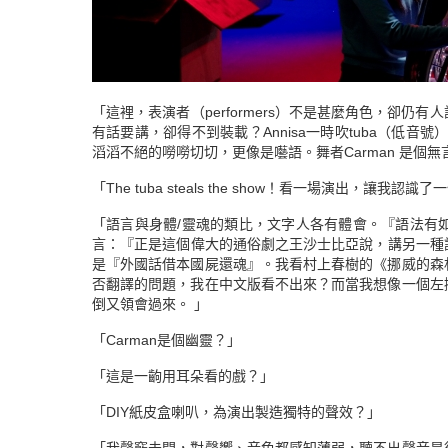
「這裡，表演者（performers）不是甚麼角色，卻仍
有話要講，卻得不到裝載？Annisa一時吹tuba（低音
滔滔不絕的嘮嘮切切，更像是囈語。舞者Carman 是個
「The tuba steals the show！看一場演出，讓我認
「語言與身體/靈魂的類比，文字人各有體會。『語法有
言：『正是這個偉大的通俗劇之王沙士比亞說，講另一種
是『外國話借本國屍還魂』。我看村上春樹的《挪威的森
否翻譯的問題，我在中文版看不出來？而當我想像一個左
倒又領會過來。 」
「Carman是個幽靈？」
「這是一齣用耳朵看的戲？」
「DIY紙皮盒喇叭，為演出製造獨特的聲效？」