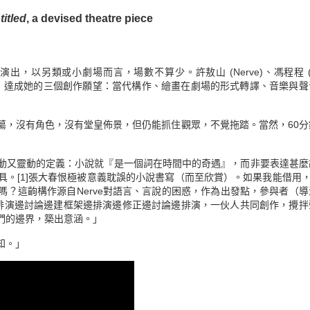
titled
, a devised theatre piece
以另類或小劇場而言，場數不算少。許敖山 (Nerve)、馮程程 (V
說《無無題》達成她的三個創作願望：當代構作、繪畫在劇場的形式轉譯、音樂與
蕩，沒有角色，沒有堂皇佈景，但仍能抓住觀眾，不覺拖踏。當然，60分
動又靈動的定義：小說就『是一個詞在時間中的奇遇』，而非要表達甚麼
具。
[1]
張大春恨極被意義耽誤的小說書寫（而至欣賞）。如果我能借用，V
」嗎？這齣構作源自Nerve對語言、言說的困惑，作為出發點，參與者（
工作坊邊排演邊討論邊建框架邊排演邊修正邊討論邊排演，一伙人共同創作，攪
們的邊界，築出意涵。」
知。」