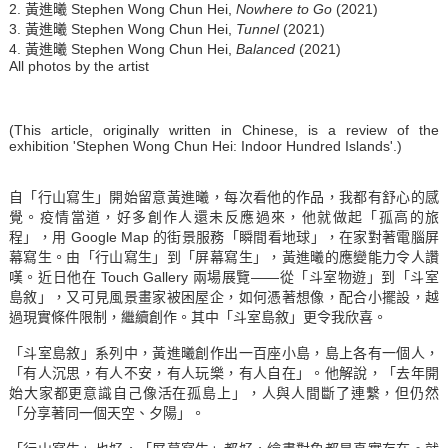
2. 黃進曦 Stephen Wong Chun Hei,
Nowhere to Go
(2021)
3. 黃進曦 Stephen Wong Chun Hei,
Tunnel
(2021)
4. 黃進曦 Stephen Wong Chun Hei,
Balanced
(2021)
All photos by the artist
(This article, originally written in Chinese, is a review of the
exhibition 'Stephen Wong Chun Hei: Indoor Hundred Islands'.)
自「行山寫生」開始留意黃進曦，每次看他的作品，我都有舒心的感
覺。疫情當道，好多創作人還未反應過來，他就做起「孤高的旅
程」，用 Google Map 的街景服務「瞬間看地球」，在家對著電腦屏
幕寫生。由「行山寫生」到「屏幕寫生」，黃進曦的應變能力令人讚
嘆。近日他在 Touch Gallery 兩場展覽——從「斗室物遊」到「斗室
島敘」，又可見風景畫家被困屋企，如何憑著想像，配合小擺設，越
過現實條件限制，繼續創作。其中「斗室島敘」更令我欣喜。
「斗室島敘」系列中，黃進曦創作出一百座小島，島上各有一個人，
「有人沉思，有人不安，有人玩樂，有人自在」。他解說，「去年開
始大家都更意識自己像活在孤島上」，人與人間斷了連繫，但仍然
「分享著同一個天空、夕陽」。