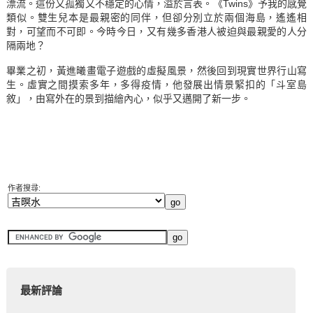
漂流。這份又孤獨又不穩定的心情，溢於言表。《Twins》予我的感覺
類似。雙生兒本是最親密的同伴，但卻分別立於兩個海島，遙遙相
對，可望而不可即。今時今日，又有幾多香港人被迫與最親愛的人分
隔兩地？
畢業之初，黃進曦畫電子遊戲的虛擬風景，然後回到現實世界行山寫
生。虛實之間摸索多年，多得疫情，他發展出情景緊扣的「斗室島
敘」，由寫外在的景到描繪內心，似乎又邁開了新一步。
作者搜尋:
最新評論