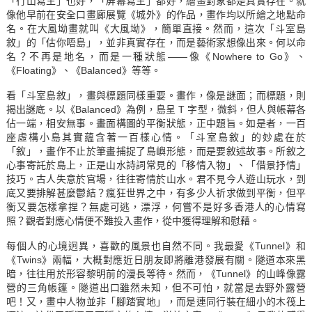
「行山寫生」也好，「屏幕寫生」都好，繪畫對象都是真實存在。就
像他早前在安全口畫廊展覽《城外》的作品，畫作均以所繪之地點命
名。在大風坳畫就叫《大風坳》，簡單直接。然而，這次「斗室島
敘」的「估你唔島」，並非真實存在，而是藝術家想像出來。何以命
名？不再是地名，而是一種狀態——像《Nowhere to Go》、
《Floating》、《Balanced》等等。
看「斗室島敘」，畫與標題同樣重要。畫作，像是謎面；而標題，則
揭出謎底。以《Balanced》為例，島呈 T 字型，微斜，但人與帳幕各
佔一端，相安無事。畫面構圖的平衡狀態，正中題旨。如是者，一百
座虛構小島其實蘊含著一百樣心情。「斗室島敘」的妙處在於
「敘」，畫作不止於筆畫捕捉了島嶼形態，而是要敘述故事。所敘之
心事寄託於島上，正是山水詩詞常見的「移情入物」、「借景抒情」
技巧。古人失意於官場，往往寄情於山水。君不見今人遊山玩水，到
底又要排解甚麼鬱結？瘋狂世界之中，有多少人祈求做到平衡，但平
衡又要怎樣拿捏？無處可逃，漂浮，何嘗不是好多香港人的心情寫
照？觀者對應心情便不難投入畫作，從中獲得理解和慰藉。
每個人的心境迥異，喜歡的風景也自然不同。我最愛《Tunnel》和
《Twins》兩幅，大概對應近日朋友即將離港發展有關。隧道本來黑
暗，往往用於形容黎明前的漫長等待。然而，《Tunnel》的山峰像露
營的三角帳篷。隧道出口雖然未知，但不可怕，就當是去野外露營
吧！又，畫中人物並非「腳踏實地」，而是連同行裝在細小的木筏上