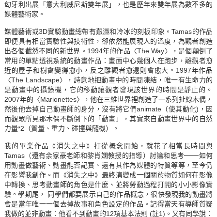
匈牙利出展「意大利威尼斯雙年展」，也是歷年來雙年展為數不多的
媒體藝術家。
媒體藝術或3D實驗動畫總帶有艱澀和冷冰的刻板印象。Tamas的作品
即便具有相當實驗性與技術性，卻依然能展現人的溫度，為觀者創造
出各個截然不同的新世界。1994年的作品〈The Way〉，是個顛倒了
常用的單點透視系統的動畫作品：畫面中心幾個人在跑步，離觀者愈
近的屋子和樹會變得愈小，反之離觀者愈遠則會愈大。1997年作品
〈The Landscape〉，詩意地把動畫中的時間凍結，唯一有生命力的
是動畫中的攝錄機，它的移動讓觀者發現該世界的時間是靜止的。
2007年的〈Marionettes〉，他在三維世界裡創造了一系列扯線木偶，
然後他去掉自己動畫師的身分，沒有將它們animate（使其動化)，因
而觀眾所見那木偶不斷倒下的「動畫」，其實來自動畫世界中的自然
力量*2（質量、重力、碰撞與隨機）。
我的畢業作品《消失之中》打從概念開始，就花了相當長時間與
Tamas（還有余家豪老師和黎肖嫻教授的指導）討論和思考───如何
用動畫做藝術、動畫能否記實、還有其作為媒體的特質等等，至今仍
在影響我創作。而《消失之中》最終演變成一個關於物質如何在影像
中轉換、思考動畫師的角色是什麼、並將勞動過程打開的小小影像實
驗。學期尾， 同學們都要展示自己的作品概念，很快發現我的動畫將
會是當年唯一一個去掉故事和角色設定的作品。記得當天有導師質疑
我做的並非動畫：他看不到動畫的12項基本法則 (註1)。又有同學說：