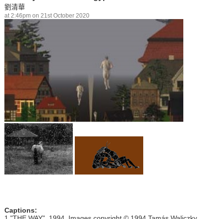
劉清華
at 2:46pm on 21st October 2020
Captions:
1."THE WAY", 1994, Images copyright © 1994 Tamás Waliczky