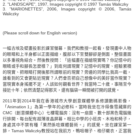
2. "LANDSCAPE", 1997, Images copyright © 1997 Tamás Waliczky
3. "MARIONETTES", 2006, Images copyright © 2006, Tamás
Waliczky
(Please scroll down for English version)
一幅古埃及壁畫投影於課室螢幕，我們和教授一起看，發現畫中人物
的眼睛和上半身都以正面描繪，腹部以下至雙腳卻是側面，整個畫面
以多重視角結合。然後教授問：「這幅畫在描繪現實嗎？你記憶中的
眼睛或手和腳長怎麼樣？」到底何謂現實？記憶中的現實、經驗累積
的現實、把眼睛打開後那所謂眼前的現實？旁邊的同學比我高一截，
誰看到的又會更貼近現實？人們會否把自己想像中的美好當作現實？
當現實本身搖擺不定，人該如何觀看世界？我當時二十歲，事隔至今
接近十年；依然清楚記得那天，還有腦袋一瞬間被打開的感覺。
2011年到2014年我在香港城市大學創意媒體學系修讀數碼影像，
「Animation 1」為第一學年的必修科。當時我坐在冷得像雪藏庫的
CMC（創意媒體中心）七樓電腦房：沒有一扇窗、數十部黑色電腦幾
行排開、每台配有超薄液晶屏幕。相比中學的小班房、木枱和椅子，
身處其中不禁有種「果然係唸媒體藝術。」的感覺。坐在課室第一
排，Tamas Waliczky教授站在我前方，鴨咀帽子、格仔襯衣，正當我