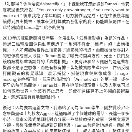
「咁都得？係咪唔識Animate咋。」下課後我在走廊遇到Tamas，他安
慰我過後突然說：”You can only grow stronger, if you really want to
make art.” 後來我花了半年時間，用力將作品完成，也在往後幾年陸
續得到展出機會，讓本來沒打算成為藝術家的我，仍能繼續創作。在
此特別感謝Tamas當年給予的提醒。
2019年的威尼斯藝術雙年展，他展出以「幻想攝影機」為題的作品，
透過三維電腦圖像與動畫創造了一系列不符合「標準」的「虛構相
機」。人如何觀察世界直接影響了攝影機的構造，而機械發展亦對人
的想像構成重大改變。Tamas創造了曝光時間與方式、光圈、快門及
鏡頭結構都重新設計的「虛構相機」，更有趣和令人佩服的是這些相
機都不是憑空想像，而是有根有據、皆能被實際生產出來。作品反覆
打開觀者的視覺感知，展示捕捉，描繪現實與影像成像（image-
making)的各種可能。我突然想起當年「Animation1」的第一課，或在
更早的時間點開始，Tamas就一直在追問何謂現實，以及人到底可以
如何觀看世界。他沒有停止思考，即使在這條算不上熱鬧的藝術路
上，還是踏踏實實地繼續創作。
後記：因為要寫這篇文章，我聯絡了同為Tamas學生，剛於愛莎尼亞
念畢動畫碩士的校友Aggie。這通跨越了半個地球的電話，長達一個多
小時。原本公務式地拜托對方分享一些關於教授的故事，好讓文章更
立體，最後我倆竟然都說到要擦眼淚。Tamas曾經對她說過一個維尼
熊的故事，在森林前，維尼跟豬仔說：「一起去探險吧！」豬仔非常