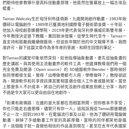
們期待他會教導什麼高科技動畫原理，他竟然在螢幕放上一幅古埃及
壁畫。
Tamas Waliczky生於匈牙利布達佩斯，九歲開始創作動畫，1983年始
鑽研以電腦創作，1989年已獲奧地利國際電子藝術節金獎。十年前，
他加入母校創意媒體學院，2019年更代表匈牙利參展威尼斯雙年展。
今年教授決定退下教職，重回歐洲發展。從學生時代至今，Tamas一
直支持和鼓勵我繼續做藝術，但這些年關於他的中文報導不多，我問
准許可，敲下這篇文章作為多年來的答謝，和師生回憶的筆記。
對Tamas的課堂印象依然深刻，如他指導抽象動畫，會先從抽象畫的
歷史講起。與其使用主流動畫界的軟件工具，他選擇教導我們用一個
完全免費及開源（Open source）的 3D繪圖軟件Blender。那時候好
些同學都很生氣，覺得「出嚟做嘢都冇人用，學嚟做咩？」教授卻認
為，開源軟件和共享資訊庫其實相當適合個人工作者或藝術家。當世
上那麼多人不計成本，將自己的研究及創作成果放到網上分享，為的
不過是令大家可以更自由自在地創作。
「如果有兩條路：左邊的是大家都在而相當熱鬧，但你根本不享受；
你也只能走右邊那條，儘管只有你一人」這段話我從Tamas那邊聽過
不止一次。回到1983年，在電腦流行普及以前，他為了鑽研用電腦做
動畫，辭掉了手繪動畫工作室的高薪厚職，當時的同伴都笑他是瘋
子。這個瘋子就一直做他相信的作品直到現在，甚至在去年代表國家