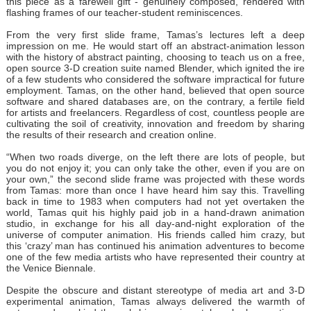
this piece as a farewell gift - genuinely composed, rendered with
flashing frames of our teacher-student reminiscences.
From the very first slide frame, Tamas’s lectures left a deep
impression on me. He would start off an abstract-animation lesson
with the history of abstract painting, choosing to teach us on a free,
open source 3-D creation suite named Blender, which ignited the ire
of a few students who considered the software impractical for future
employment. Tamas, on the other hand, believed that open source
software and shared databases are, on the contrary, a fertile field
for artists and freelancers. Regardless of cost, countless people are
cultivating the soil of creativity, innovation and freedom by sharing
the results of their research and creation online.
“When two roads diverge, on the left there are lots of people, but
you do not enjoy it; you can only take the other, even if you are on
your own,” the second slide frame was projected with these words
from Tamas: more than once I have heard him say this. Travelling
back in time to 1983 when computers had not yet overtaken the
world, Tamas quit his highly paid job in a hand-drawn animation
studio, in exchange for his all day-and-night exploration of the
universe of computer animation. His friends called him crazy, but
this ‘crazy’ man has continued his animation adventures to become
one of the few media artists who have represented their country at
the Venice Biennale.
Despite the obscure and distant stereotype of media art and 3-D
experimental animation, Tamas always delivered the warmth of