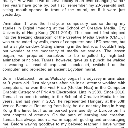
reality? How would we observe reality in an ever-changing world?
Ten years have gone by, but I still remember my 20-year-old self,
sitting mouth-opened in front of the mural, as if it were just
yesterday.
‘Animation 1’ was the first-year compulsory course during my
studies in Digital Imaging at the School of Creative Media, City
University of Hong Kong (2011-2014). The moment I first stepped
into the freezing classroom of the Creative Media Centre (CMC), I
was surrounded by walls, rows of computers and LED screens, but
not a single window. Sitting shivering in the first row, I couldn’t help
but wonder at the modernity of media art studies. The lesson
began; we prepared ourselves to be engulfed by high-tech
animation principles. Tamas, however, gave us a punch: he walked
in wearing a baseball cap and check-shirt, switched on the
computer, and projected an ancient Egyptian mural.
Born in Budapest, Tamas Waliczky began his odyssey in animation
at 9 years old. Just six years after his initial attempt working with
computers, he won the First Prize (Golden Nica) in the Computer
Graphic Category of Prix Ars Electronica, Linz in 1989. Since 2010,
Tamas has been teaching in the School of Creative Media for ten
years, and last year in 2019, he represented Hungary at the 58th
Venice Biennale. Returning from Italy, he did not stay long in Hong
Kong this time, but has embarked permanently to Europe on his
next chapter of creation. On the path of learning and creation,
Tamas has always been a warm support, guiding and encouraging
me. Before waving goodbye to my beloved teacher, I have written