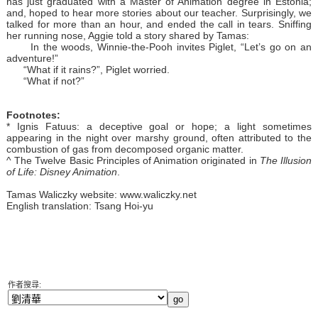
has just graduated with a Master of Animation degree in Estonia;
and, hoped to hear more stories about our teacher. Surprisingly, we
talked for more than an hour, and ended the call in tears. Sniffing
her running nose, Aggie told a story shared by Tamas:
In the woods, Winnie-the-Pooh invites Piglet, “Let’s go on an
adventure!”
“What if it rains?”, Piglet worried.
“What if not?”
Footnotes:
* Ignis Fatuus: a deceptive goal or hope; a light sometimes
appearing in the night over marshy ground, often attributed to the
combustion of gas from decomposed organic matter.
^ The Twelve Basic Principles of Animation originated in
The Illusion
of Life: Disney Animation
.
Tamas Waliczky website:
www.waliczky.net
English translation: Tsang Hoi-yu
作者搜尋: