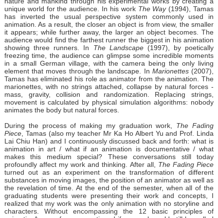
nature and mankind through his experimental works by creating a
unique world for the audience. In his work
The Way
(1994), Tamas
has inverted the usual perspective system commonly used in
animation. As a result, the closer an object is from view, the smaller
it appears; while further away, the larger an object becomes. The
audience would find the farthest runner the biggest in his animation
showing three runners. In
The Landscape
(1997), by poetically
freezing time, the audience can glimpse some incredible moments
in a small German village, with the camera being the only living
element that moves through the landscape. In
Marionettes
(2007),
Tamas has eliminated his role as animator from the animation. The
marionettes, with no strings attached, collapse by natural forces -
mass, gravity, collision and randomization. Replacing strings,
movement is calculated by physical simulation algorithms: nobody
animates the body but natural forces.
During the process of making my graduation work,
The Fading
Piece
, Tamas (also my teacher Mr Ka Ho Albert Yu and Prof. Linda
Lai Chiu Han) and I continuously discussed back and forth: what is
animation in art / what if an animation is documentative / what
makes this medium special? These conversations still today
profoundly affect my work and thinking. After all,
The Fading Piece
turned out as an experiment on the transformation of different
substances in moving images, the position of an animator as well as
the revelation of time. At the end of the semester, when all of the
graduating students were presenting their work and concepts, I
realized that my work was the only animation with no storyline and
characters. Without encompassing the 12 basic principles of