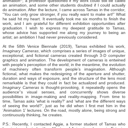
animation^, a professor questioned if my work could still be called
an animation, and some other students doubted if I could actually
do animation. After the lecture, I came across Tamas in the corridor,
“You can only grow stronger, if you really want to make art!” What
he said hit my heart. It eventually took me six months to finish the
work, and I am grateful for different exhibition opportunities after
graduation. I wish to express my deepest gratitude to Tamas,
whose advice has supported me along my journey to being an
artist; an ambition I had never previously considered.
At the 58th Venice Biennale (2019), Tamas exhibited his work,
Imaginary Cameras
, which comprises a series of images of unique,
exceptional, and fictional cameras created through 3-D computer
graphics and animation. The development of cameras is entwined
with people’s perception of the world; in the meantime, the evolution
of machinery often transform people’s imagination. Although
fictional, what makes the redesigning of the aperture and shutter,
duration and ways of exposure, and the structure of the lens most
remarkable is that they could in fact be actualized and produced.
Imaginary Cameras
is thought-provoking, it repeatedly opens the
audience''s visual senses, and concurrently shows diverse
possibilities in image-making and reality-mapping. From time to
time, Tamas asks ‘what is reality?’ and ‘what are the different ways
of seeing the world?’, just as he did when I first met him in the
‘Animation 1’ lectures. On the road, mostly alone, being strong and
continuously thinking, he creates.
P.S.: Recently, I contacted Aggie, a former student of Tamas who