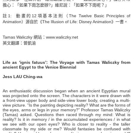
擔心：「如果下雨怎麼辦?」維尼說：「如果不下雨呢？」
註1: 動畫的12項基本法則（The Twelve Basic Principles of
Animation）源自於《The Illusion of Life: Disney Animation》一書。
Tamas Waliczky 網站：
www.waliczky.net
英文翻譯：曾凱渝
Life as
‘ignis fatuus’: The Voyage with Tamas Waliczky from
ancient Egypt to the Venice Biennial
Jess LAU Ching-wa
An enthusiastic discussion began when an ancient Egyptian mural
was projected onto the screen. The characters in it were drawn with
a front-view upper body and side-view lower body, creating a multi-
view picture. “Is the painting depicting reality? What are the forms of
the eyes, arms or legs in your memory?” Professor Tamas Waliczky
(Tamas) asked. Questions then raced through my mind: What is
reality? Is it in memory / in the accumulated experiences / in what
we see with our open eyes? Who is closer to reality - the taller
classmate by my side or me? Would fantasies be confused with