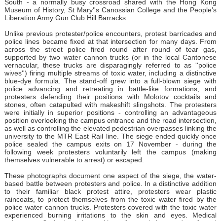
South - a normally busy crossroad shared with the Hong Kong
Museum of History, St Mary''s Canossian College and the People’s
Liberation Army Gun Club Hill Barracks.
Unlike previous protester/police encounters, protest barricades and
police lines became fixed at that intersection for many days. From
across the street police fired round after round of tear gas,
supported by two water cannon trucks (or in the local Cantonese
vernacular, these trucks are disparagingly referred to as ''police
wives'') firing multiple streams of toxic water, including a distinctive
blue-dye formula. The stand-off grew into a full-blown siege with
police advancing and retreating in battle-like formations, and
protesters defending their positions with Molotov cocktails and
stones, often catapulted with makeshift slingshots. The protesters
were initially in superior positions - controlling an advantageous
position overlooking the campus entrance and the road intersection,
as well as controlling the elevated pedestrian overpasses linking the
university to the MTR East Rail line. The siege ended quickly once
police sealed the campus exits on 17 November - during the
following week protesters voluntarily left the campus (making
themselves vulnerable to arrest) or escaped.
These photographs document one aspect of the siege, the water-
based battle between protesters and police. In a distinctive addition
to their familiar black protest attire, protesters wear plastic
raincoats, to protect themselves from the toxic water fired by the
police water cannon trucks. Protesters covered with the toxic water
experienced burning irritations to the skin and eyes. Medical