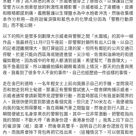
水戰。除了為人熟悉的黑衣，示威者還穿上了膠雨衣，以保護自己免
受警方以水炮車發放的刺激性液體影響。示威者碰上了液體後，皮膚
和眼睛都感刺痛。義務醫護以生理鹽水為中水炮者沖洗，然後收集樣
本作分析用—政府說催淚彈和藍色水的化學成分因為「警務行動原
因」而不能公開。
以下的照片是眾多刻劃理大示威者與警察之間「水圍城」的其中一幀
作品。我最終在11月I7日午夜前，即警察封鎖所有出人口後，以自己
的記者證離開理大。我打算返回上環的家，但所有鄰近的公共交通已
停駛，於是只能向西區海底隧道進發。尖沙咀、佐敦和油麻地的街道
儼如戰地，因為城中的年輕人都湧到這裏，希望幫忙「救救理大」。
我不急着回家，所以繼續拍攝和親眼看清街上情況。那天的白晝與黑
夜，我看到了很多令人不安的事件*，自己也經歷過一件這樣的事情。
走在金巴利道時，一名年輕女士上前向我展示自己的手機，並問我可
否和她走到柯士甸道，那裏正有警察嘗試進入一間食肆拘捕示威者。
示威者通常會請新聞界見證警察行動，而當時那區只有我是新聞界的
人。我很快便同意到那邊去看個究竟，但只走了50米左右，我便被指
向我的強光照得暈眩。我在兩輛汽車之間盤旋，然後走到行人路上，
瞬間便被五名身穿黑衣的警察包圍。其中一位非常激動，把警棍指向
我的頭部，不斷大呼「香港身份證、香港身份證！」我馬上拉下自己
的催淚彈（紙）面罩，然後舉高雙手，說明自己的身份證放在背包
內，而我將會除下背包再把它找出來。（這種情況下，可以很寬鬆地