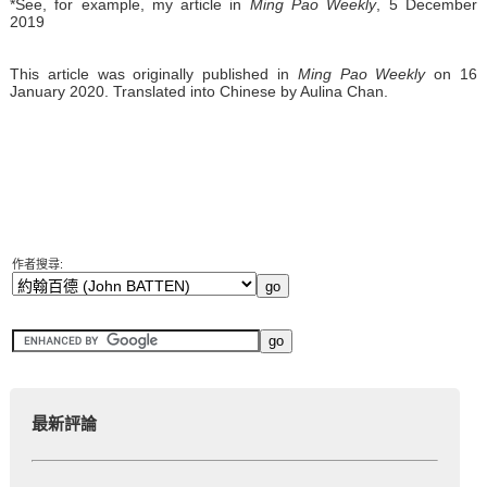
*See, for example, my article in
Ming Pao Weekly
, 5 December
2019
This article was originally published in
Ming Pao Weekly
on 16
January 2020. Translated into Chinese by Aulina Chan.
作者搜尋:
最新評論