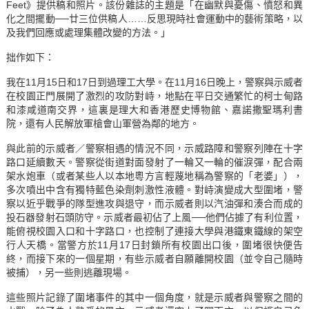
Feet》提供稿和照片。該份雜誌的主題是「在幽默與憂傷、憤怒和異
化之間擺動──廿三位供稿人……反思現時社會運動中的藝術策略，以
及我們回應或處理集體改變的方法。」
拙作如下：
我在11月15日和17日到過理工大學。在11月16日晚上，警察與示威者
在校園正門展開了激烈的攻防對峙，地點在平日交通繁忙的柯士甸路
和漆咸道南交界，這裏是理大和香港歷史博物館、嘉諾撒聖瑪利書
院，還有人民解放軍槍會山軍營為鄰的地方。
與此前的示威者／警察相遇的情況不同，示威路障和警察列陣在十字
路口延續數天。警察從街道對面發射了一輪又一輪的催淚彈，配合兩
架水炮車（或者某些人以本地粵方言輕蔑地稱為警察的「老婆」），
多次噴出中含有獨特藍色染劑刺激性液體。對峙演變成大型圍堵，警
察以近乎戰爭的隊型進攻與退守，而示威者則以汽油彈和湊合而成的
投石器發射石頭防守。示威者最初佔了上風──他們佔據了有利位置，
能俯視校園入口和十字路口，也控制了連接大學與港鐵東鐵線的架空
行人天橋。當警方於11月17日封鎖所有校園出口後，圍堵很快便告
終，而接下來的一個星期，有些示威者自願離開校園（並令自己隨時
被捕），另一些則逃離現場。
這些照片記錄了圍堵事件的其中一個角度，就是示威者與警察之間的