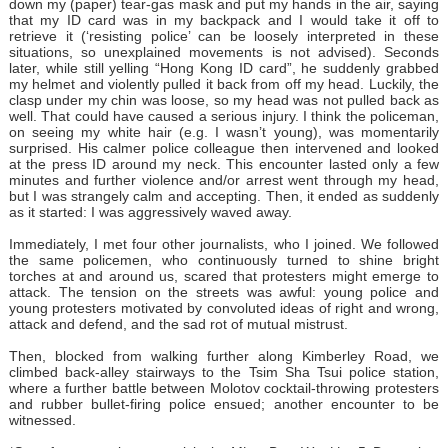
down my (paper) tear-gas mask and put my hands in the air, saying
that my ID card was in my backpack and I would take it off to
retrieve it (‘resisting police’ can be loosely interpreted in these
situations, so unexplained movements is not advised). Seconds
later, while still yelling “Hong Kong ID card”, he suddenly grabbed
my helmet and violently pulled it back from off my head. Luckily, the
clasp under my chin was loose, so my head was not pulled back as
well. That could have caused a serious injury. I think the policeman,
on seeing my white hair (e.g. I wasn’t young), was momentarily
surprised. His calmer police colleague then intervened and looked
at the press ID around my neck. This encounter lasted only a few
minutes and further violence and/or arrest went through my head,
but I was strangely calm and accepting. Then, it ended as suddenly
as it started: I was aggressively waved away.
Immediately, I met four other journalists, who I joined. We followed
the same policemen, who continuously turned to shine bright
torches at and around us, scared that protesters might emerge to
attack. The tension on the streets was awful: young police and
young protesters motivated by convoluted ideas of right and wrong,
attack and defend, and the sad rot of mutual mistrust.
Then, blocked from walking further along Kimberley Road, we
climbed back-alley stairways to the Tsim Sha Tsui police station,
where a further battle between Molotov cocktail-throwing protesters
and rubber bullet-firing police ensued; another encounter to be
witnessed.