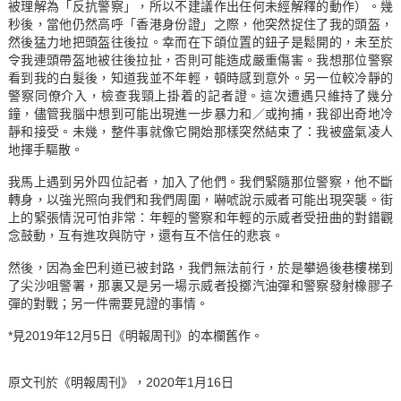
被理解為「反抗警察」，所以不建議作出任何未經解釋的動作）。幾
秒後，當他仍然高呼「香港身份證」之際，他突然捉住了我的頭盔，
然後猛力地把頭盔往後拉。幸而在下頜位置的鈕子是鬆開的，未至於
令我連頭帶盔地被往後拉扯，否則可能造成嚴重傷害。我想那位警察
看到我的白髮後，知道我並不年輕，頓時感到意外。另一位較冷靜的
警察同僚介入，檢查我頸上掛着的記者證。這次遭遇只維持了幾分
鐘，儘管我腦中想到可能出現進一步暴力和／或拘捕，我卻出奇地冷
靜和接受。未幾，整件事就像它開始那樣突然結束了：我被盛氣凌人
地揮手驅散。
我馬上遇到另外四位記者，加入了他們。我們緊隨那位警察，他不斷
轉身，以強光照向我們和我們周圍，嚇唬說示威者可能出現突襲。街
上的緊張情況可怕非常：年輕的警察和年輕的示威者受扭曲的對錯觀
念鼓動，互有進攻與防守，還有互不信任的悲哀。
然後，因為金巴利道已被封路，我們無法前行，於是攀過後巷樓梯到
了尖沙咀警署，那裏又是另一場示威者投擲汽油彈和警察發射橡膠子
彈的對戰；另一件需要見證的事情。
*見2019年12月5日《明報周刊》的本欄舊作。
原文刊於《明報周刊》，2020年1月16日