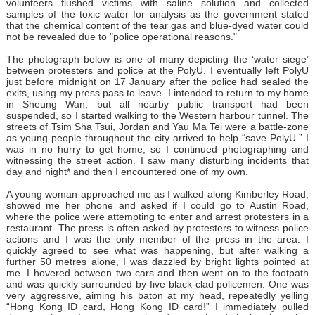
volunteers flushed victims with saline solution and collected
samples of the toxic water for analysis as the government stated
that the chemical content of the tear gas and blue-dyed water could
not be revealed due to "police operational reasons."
The photograph below is one of many depicting the ‘water siege’
between protesters and police at the PolyU. I eventually left PolyU
just before midnight on 17 January after the police had sealed the
exits, using my press pass to leave. I intended to return to my home
in Sheung Wan, but all nearby public transport had been
suspended, so I started walking to the Western harbour tunnel. The
streets of Tsim Sha Tsui, Jordan and Yau Ma Tei were a battle-zone
as young people throughout the city arrived to help “save PolyU.” I
was in no hurry to get home, so I continued photographing and
witnessing the street action. I saw many disturbing incidents that
day and night* and then I encountered one of my own.
A young woman approached me as I walked along Kimberley Road,
showed me her phone and asked if I could go to Austin Road,
where the police were attempting to enter and arrest protesters in a
restaurant. The press is often asked by protesters to witness police
actions and I was the only member of the press in the area. I
quickly agreed to see what was happening, but after walking a
further 50 metres alone, I was dazzled by bright lights pointed at
me. I hovered between two cars and then went on to the footpath
and was quickly surrounded by five black-clad policemen. One was
very aggressive, aiming his baton at my head, repeatedly yelling
“Hong Kong ID card, Hong Kong ID card!” I immediately pulled