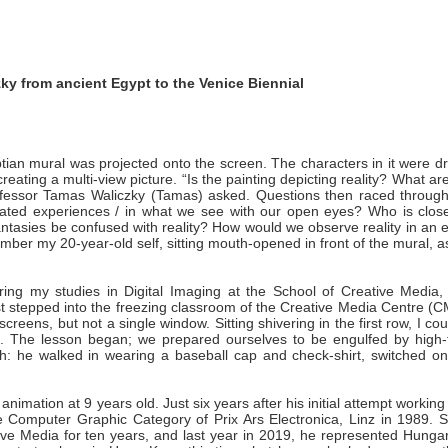
ky from ancient Egypt to the Venice Biennial
ian mural was projected onto the screen. The characters in it were d
eating a multi-view picture. “Is the painting depicting reality? What ar
ofessor Tamas Waliczky (Tamas) asked. Questions then raced throug
ulated experiences / in what we see with our open eyes? Who is close
antasies be confused with reality? How would we observe reality in an 
ber my 20-year-old self, sitting mouth-opened in front of the mural, as 
ring my studies in Digital Imaging at the School of Creative Media, 
t stepped into the freezing classroom of the Creative Media Centre (C
ens, but not a single window. Sitting shivering in the first row, I cou
s. The lesson began; we prepared ourselves to be engulfed by high-
h: he walked in wearing a baseball cap and check-shirt, switched on
mation at 9 years old. Just six years after his initial attempt working
e Computer Graphic Category of Prix Ars Electronica, Linz in 1989. S
ve Media for ten years, and last year in 2019, he represented Hungar