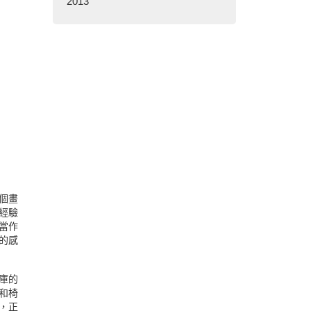
2013
個畫
經驗
當作
的感
藏庫的
和椅
衣，正