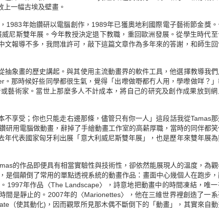
放上一幅古埃及壁畫。
作動畫，1983年始鑽研以電腦創作，1989年已獲奧地利國際電子藝術節金獎
參展威尼斯雙年展。今年教授決定退下教職，重回歐洲發展。從學生時代至
的中文報導不多，我問准許可，敲下這篇文章作為多年來的答謝，和師生回
先從抽象畫的歷史講起。與其使用主流動畫界的軟件工具，他選擇教導我們
Blender。那時候好些同學都很生氣，覺得「出嚟做嘢都冇人用，學嚟做咩？
者或藝術家。當世上那麼多人不計成本，將自己的研究及創作成果放到網
不享受；你也只能走右邊那條，儘管只有你一人」這段話我從Tamas那
了鑽研用電腦做動畫，辭掉了手繪動畫工作室的高薪厚職，當時的同伴都笑
去年代表國家匈牙利出展「意大利威尼斯雙年展」，也是歷年來雙年展為
amas的作品即便具有相當實驗性與技術性，卻依然能展現人的溫度，為觀
ay〉，是個顛倒了常用的單點透視系統的動畫作品：畫面中心幾個人在跑步
97年作品〈The Landscape〉，詩意地把動畫中的時間凍結，唯
靜止的。2007年的〈Marionettes〉，他在三維世界裡創造了一
ate（使其動化)，因而觀眾所見那木偶不斷倒下的「動畫」，其實來自動