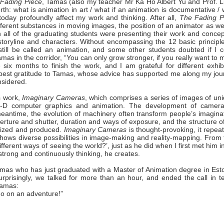
Fading Piece
, Tamas (also my teacher Mr Ka Ho Albert Yu and Prof. L
th: what is animation in art / what if an animation is documentative /
oday profoundly affect my work and thinking. After all,
The Fading P
fferent substances in moving images, the position of an animator as we
n all of the graduating students were presenting their work and concep
toryline and characters. Without encompassing the 12 basic principle
till be called an animation, and some other students doubted if I c
amas in the corridor, “You can only grow stronger, if you really want to
 six months to finish the work, and I am grateful for different exhib
eepest gratitude to Tamas, whose advice has supported me along my jou
nsidered.
s work,
Imaginary Cameras
, which comprises a series of images of un
 3-D computer graphics and animation. The development of camera
meantime, the evolution of machinery often transform people’s imagina
erture and shutter, duration and ways of exposure, and the structure o
alized and produced.
Imaginary Cameras
is thought-provoking, it repea
shows diverse possibilities in image-making and reality-mapping. From
ifferent ways of seeing the world?’, just as he did when I first met him i
strong and continuously thinking, he creates.
Tamas who has just graduated with a Master of Animation degree in Est
prisingly, we talked for more than an hour, and ended the call in te
Tamas:
go on an adventure!”