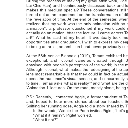
During the process of making my graduation work,
The 
Lai Chiu Han) and I continuously discussed back and for
makes this medium special? These conversations still t
turned out as an experiment on the transformation of di
the revelation of time. At the end of the semester, whe
realized that my work was the only animation with no s
animation^, a professor questioned if my work could s
actually do animation. After the lecture, I came across T
art!” What he said hit my heart. It eventually took me
opportunities after graduation. I wish to express my d
to being an artist; an ambition I had never previously co
At the 58th Venice Biennale (2019), Tamas exhibited hi
exceptional, and fictional cameras created through
entwined with people’s perception of the world; in the 
Although fictional, what makes the redesigning of the ap
lens most remarkable is that they could in fact be actu
opens the audience''s visual senses, and concurrently 
to time, Tamas asks ‘what is reality?’ and ‘what are the d
‘Animation 1’ lectures. On the road, mostly alone, being 
P.S.: Recently, I contacted Aggie, a former student of 
and, hoped to hear more stories about our teacher. Sur
Sniffing her running nose, Aggie told a story shared by 
In the woods, Winnie-the-Pooh invites Piglet, “Let’s 
“What if it rains?”, Piglet worried.
“What if not?”