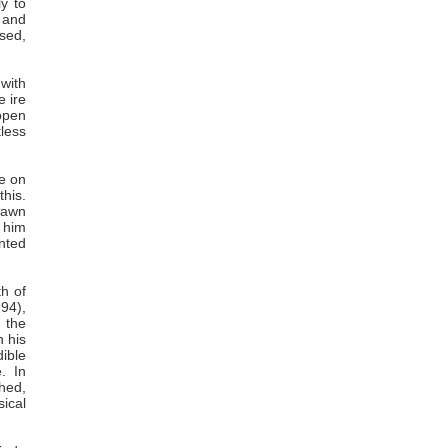
y to
 and
sed,
 with
e ire
open
tless
re on
his.
rawn
d him
nted
h of
94),
 the
n his
dible
. In
hed,
ical