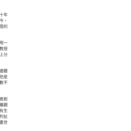
。十年
今，
憶的
用一
」教授
上分
邊聽
他是
數不
者創
，離觀
一有生
系列扯
畫世