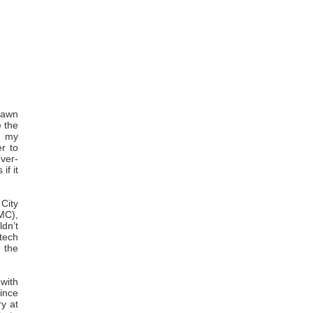
rawn
e the
h my
r to
ever-
if it
City
MC),
ldn’t
tech
 the
 with
ince
y at