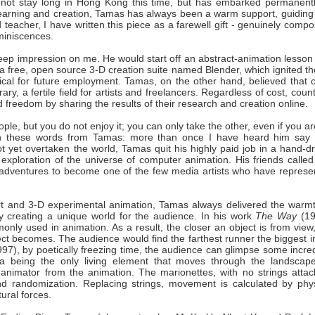
d not stay long in Hong Kong this time, but has embarked permanentl
 learning and creation, Tamas has always been a warm support, guiding
acher, I have written this piece as a farewell gift - genuinely compo
miniscences.
 deep impression on me. He would start off an abstract-animation lesson
 a free, open source 3-D creation suite named Blender, which ignited th
ical for future employment. Tamas, on the other hand, believed that 
, a fertile field for artists and freelancers. Regardless of cost, coun
and freedom by sharing the results of their research and creation online.
ople, but you do not enjoy it; you can only take the other, even if you a
th these words from Tamas: more than once I have heard him say t
 yet overtaken the world, Tamas quit his highly paid job in a hand-d
 exploration of the universe of computer animation. His friends calle
n adventures to become one of the few media artists who have represe
rt and 3-D experimental animation, Tamas always delivered the warmt
 creating a unique world for the audience. In his work
The Way
(19
ly used in animation. As a result, the closer an object is from view,
ject becomes. The audience would find the farthest runner the biggest i
97), by poetically freezing time, the audience can glimpse some incre
 being the only living element that moves through the landscape
animator from the animation. The marionettes, with no strings attac
and randomization. Replacing strings, movement is calculated by phys
ural forces.