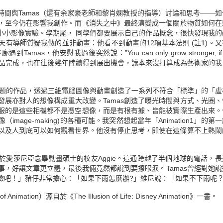
間與Tamas（還有余家豪老師和黎肖嫻教授的指導）討論和思考───如
，至今仍在影響我創作。而《消失之中》最終演變成一個關於物質如何在
小小影像實驗。學期尾， 同學們都要展示自己的作品概念，很快發現我的
有導師質疑我做的並非動畫：他看不到動畫的12項基本法則 (註1)。又
s，他安慰我過後突然說：”You can only grow stronger, if 
半年時間，用力將作品完成，也在往後幾年陸續得到展出機會，讓本來沒打算成為藝術家的
為題的作品，透過三維電腦圖像與動畫創造了一系列不符合「標準」的「虛
展亦對人的想像構成重大改變。Tamas創造了曝光時間與方式、光圈、
服的是這些相機都不是憑空想像，而是有根有據、皆能被實際生產出來。
ge-making)的各種可能。我突然想起當年「Animation1」的第
，以及人到底可以如何觀看世界。他沒有停止思考，即使在這條算不上熱鬧
於愛莎尼亞念畢動畫碩士的校友Aggie。這通跨越了半個地球的電話，長
，好讓文章更立體，最後我倆竟然都說到要擦眼淚。Tamas曾經對她說
險吧！」豬仔非常擔心：「如果下雨怎麼辦?」維尼說：「如果不下雨呢
 Animation）源自於《The Illusion of Life: Disney Animation》一書。