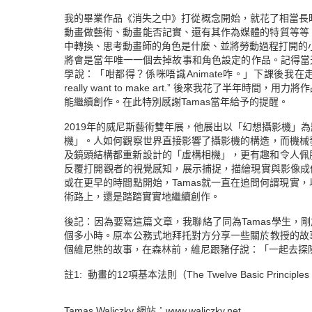
我的畢業作品《消失之中》打從概念開始，就花了相當長時
動畫做藝術、動畫能否記實、還有其作為媒體的特質等等
中轉換、思考動畫師的角色是什麼、並將勞動過程打開的
將會是當年唯一一個去掉故事和角色設定的作品。記得當天
學說：「咁都得？係咪唔識Animate咋。」下課後我在走廊遇到Tama
really want to make art.” 後來我花了
能繼續創作。在此特別感謝Tamas當年給予的提醒。
2019年的威尼斯藝術雙年展，他展出以「幻想攝影機」
機」。人如何觀察世界直接影響了攝影機的構造，而機械發
及鏡頭結構都重新設計的「虛構相機」，更有趣和令人佩
反覆打開觀者的視覺感知，展示捕捉，描繪現實與影像成像（ima
或在更早的時間點開始，Tamas就一直在追問何謂現實
術路上，還是踏踏實實地繼續創作。
後記：因為要寫這篇文章，我聯絡了同為Tamas學生，剛
個多小時。原本公務式地拜托對方分享一些關於教授的故事
個維尼熊的故事，在森林前，維尼跟豬仔說：「一起去探
註1: 動畫的12項基本法則（The Twelve Basic Principles of
Tamas Waliczky 網站：
www.waliczky.net