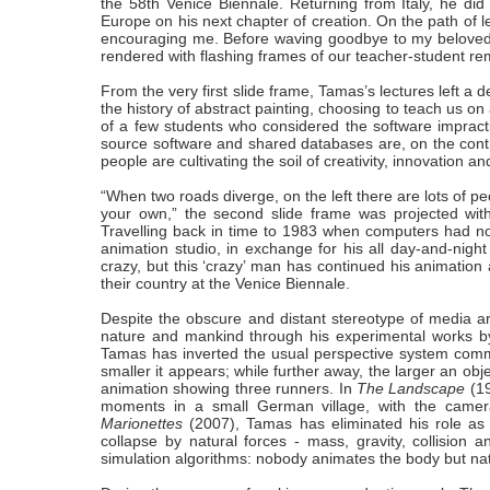
the 58th Venice Biennale. Returning from Italy, he di
Europe on his next chapter of creation. On the path of
encouraging me. Before waving goodbye to my beloved te
rendered with flashing frames of our teacher-student re
From the very first slide frame, Tamas’s lectures left a
the history of abstract painting, choosing to teach us on
of a few students who considered the software impract
source software and shared databases are, on the contrary
people are cultivating the soil of creativity, innovation 
“When two roads diverge, on the left there are lots of pe
your own,” the second slide frame was projected wi
Travelling back in time to 1983 when computers had not
animation studio, in exchange for his all day-and-night
crazy, but this ‘crazy’ man has continued his animatio
their country at the Venice Biennale.
Despite the obscure and distant stereotype of media a
nature and mankind through his experimental works by
Tamas has inverted the usual perspective system common
smaller it appears; while further away, the larger an ob
animation showing three runners. In
The Landscape
(19
moments in a small German village, with the camera
Marionettes
(2007), Tamas has eliminated his role as 
collapse by natural forces - mass, gravity, collision 
simulation algorithms: nobody animates the body but nat