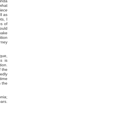
inda
 what
iece
ll as
ts, I
s of
ould
 make
ition
rney
ique,
s is
tion.
f the
tedly
 time
n the
onia;
ars.