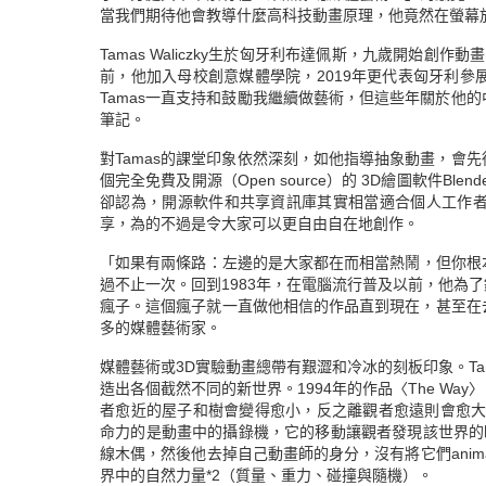
當我們期待他會教導什麼高科技動畫原理，他竟然在螢幕
Tamas Waliczky生於匈牙利布達佩斯，九歲開始創
前，他加入母校創意媒體學院，2019年更代表匈牙利
Tamas一直支持和鼓勵我繼續做藝術，但這些年關於他
筆記。
對Tamas的課堂印象依然深刻，如他指導抽象動畫，會
個完全免費及開源（Open source）的 3D繪圖軟件
卻認為，開源軟件和共享資訊庫其實相當適合個人工作
享，為的不過是令大家可以更自由自在地創作。
「如果有兩條路：左邊的是大家都在而相當熱鬧，但你根本
過不止一次。回到1983年，在電腦流行普及以前，他為
瘋子。這個瘋子就一直做他相信的作品直到現在，甚至在
多的媒體藝術家。
媒體藝術或3D實驗動畫總帶有艱澀和冷冰的刻板印象。T
造出各個截然不同的新世界。1994年的作品〈The W
者愈近的屋子和樹會變得愈小，反之離觀者愈遠則會愈大。19
命力的是動畫中的攝錄機，它的移動讓觀者發現該世界的時間是
線木偶，然後他去掉自己動畫師的身分，沒有將它們anim
界中的自然力量*2（質量、重力、碰撞與隨機）。