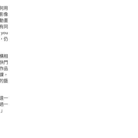
何用
影像
動畫
有同
you
我，仍
構相
快門
作品
一課，
的藝
達一
過一
？」