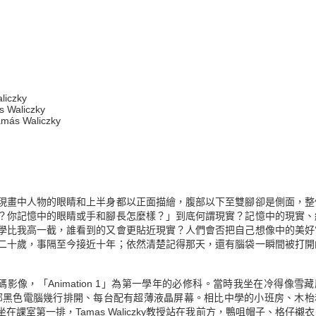
liczky
s Waliczky
amás Waliczky
現畫中人物的眼睛和上半身都以正面描繪，腹部以下至雙腳卻是側面，整
？你記憶中的眼睛或手和腳長怎麼樣？」到底何謂現實？記憶中的現實、
學比我高一截，誰看到的又會更貼近現實？人們會否把自己想像中的美好
二十歲，事隔至今接近十年；依然清楚記得那天，還有腦袋一瞬間被打開
碼影像，「Animation 1」為第一學年的必修科。當時我坐在冷得像雪
部黑色電腦幾行排開、每台配有超薄液晶屏幕。相比中學的小班房、木枱
室第一排，Tamas Waliczky教授站在我前方，鴨咀帽子、格仔襯