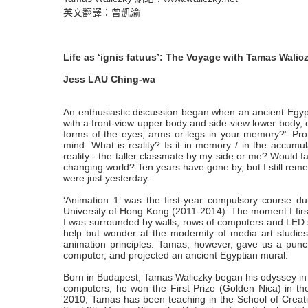
英文翻譯：曾凱渝
Life as
‘ignis fatuus’: The Voyage with Tamas Walicz
Jess LAU Ching-wa
An enthusiastic discussion began when an ancient Egypt
with a front-view upper body and side-view lower body, cr
forms of the eyes, arms or legs in your memory?” Pr
mind: What is reality? Is it in memory / in the accum
reality - the taller classmate by my side or me? Would f
changing world? Ten years have gone by, but I still remem
were just yesterday.
‘Animation 1’ was the first-year compulsory course du
University of Hong Kong (2011-2014). The moment I firs
I was surrounded by walls, rows of computers and LED scre
help but wonder at the modernity of media art studie
animation principles. Tamas, however, gave us a punc
computer, and projected an ancient Egyptian mural.
Born in Budapest, Tamas Waliczky began his odyssey in ani
computers, he won the First Prize (Golden Nica) in th
2010, Tamas has been teaching in the School of Creati