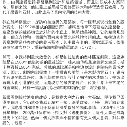
作，由興建營造跨界發展到設計和建築領域，而且以低成本方案聞
名。舉例來說，他以蓋上威尼斯石膏飾面的木和磚營造雲石效果，取
代了昂貴的石材，自此成為了業內常用的技術方案。
我在維琴察漫步，探訪帕拉迪奧的建築物，每一幢都展現出創新的設
計意念。於1592年落成的圓廳別墅，據稱是他筆下最著名的建築物，
這座對稱的建築物位於郊外的小丘上，氣勢媲美神殿。它的精簡形態
由一個立方體和一個四角面向東南西北的球體穹頂組成。帕拉迪奧的
圓廳別墅是很多建築的參考藍本，其中最有名的，要數湯瑪斯．傑佛
遜位於維吉尼亞，重新構想的蒙提薩羅故居（1772）。
然而，令我得到最大啟發的，卻是帕拉迪奧的奧林匹克劇院。這座劇
院是在1580年他臨終前的最後設計，後來由侍祭兼建築師文森諾．斯
卡莫齊於1585年完成。希臘的底比斯是帕拉迪奧設計劇院時的靈感之
源，因此，劇院內部擺放了一排排古典雕塑（是木製仿雲石！）還有
半圓形的觀眾座位。斯卡莫齊在原址設計了獨特的木造舞台，複製出
遠眺大街小巷的視覺。這是現存的最古老舞台，位於世界上最古老的
有蓋劇院。只有一個詞語可以形容我當時的心情：深受啟發。
親眼看到帕拉迪奧的建築，是我意大利之行的一大亮點。即使我已回
港兩個月，它仍然令我感到精神一振，深受啟發。但是，最近回到家
裡，我也看到和體會到令我感到深受啟發的類似事情。2019年6月19
日星期日，200萬+1位市民上街反對《逃犯條例》，這件大事已成為
歷史上的印記。然而，個別故事與小情節卻有更大個人意義。對我來
說的，包括：