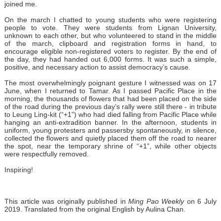
joined me.
On the march I chatted to young students who were registering
people to vote. They were students from Lignan University,
unknown to each other, but who volunteered to stand in the middle
of the march, clipboard and registration forms in hand, to
encourage eligible non-registered voters to register. By the end of
the day, they had handed out 6,000 forms. It was such a simple,
positive, and necessary action to assist democracy’s cause.
The most overwhelmingly poignant gesture I witnessed was on 17
June, when I returned to Tamar. As I passed Pacific Place in the
morning, the thousands of flowers that had been placed on the side
of the road during the previous day’s rally were still there - in tribute
to Leung Ling-kit (“+1”) who had died falling from Pacific Place while
hanging an anti-extradition banner. In the afternoon, students in
uniform, young protesters and passersby spontaneously, in silence,
collected the flowers and quietly placed them off the road to nearer
the spot, near the temporary shrine of “+1”, while other objects
were respectfully removed.
Inspiring!
This article was originally published in
Ming Pao Weekly
on 6 July
2019. Translated from the original English by Aulina Chan.