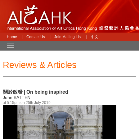
Home
|
Contact Us
|
Join Mailing List
|
中文
Toggle main menu visibility
Reviews & Articles
關於啟發 | On being inspired
John BATTEN
at 5:15pm on 25th July 2019