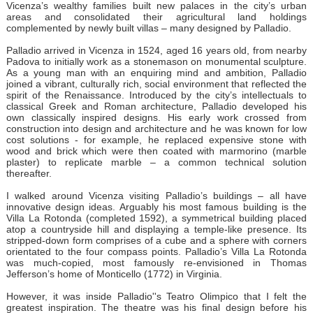
Vicenza’s wealthy families built new palaces in the city’s urban
areas and consolidated their agricultural land holdings
complemented by newly built villas – many designed by Palladio.
Palladio arrived in Vicenza in 1524, aged 16 years old, from nearby
Padova to initially work as a stonemason on monumental sculpture.
As a young man with an enquiring mind and ambition, Palladio
joined a vibrant, culturally rich, social environment that reflected the
spirit of the Renaissance. Introduced by the city’s intellectuals to
classical Greek and Roman architecture, Palladio developed his
own classically inspired designs. His early work crossed from
construction into design and architecture and he was known for low
cost solutions - for example, he replaced expensive stone with
wood and brick which were then coated with marmorino (marble
plaster) to replicate marble – a common technical solution
thereafter.
I walked around Vicenza visiting Palladio’s buildings – all have
innovative design ideas. Arguably his most famous building is the
Villa La Rotonda (completed 1592), a symmetrical building placed
atop a countryside hill and displaying a temple-like presence. Its
stripped-down form comprises of a cube and a sphere with corners
orientated to the four compass points. Palladio’s Villa La Rotonda
was much-copied, most famously re-envisioned in Thomas
Jefferson’s home of Monticello (1772) in Virginia.
However, it was inside Palladio''s Teatro Olimpico that I felt the
greatest inspiration. The theatre was his final design before his