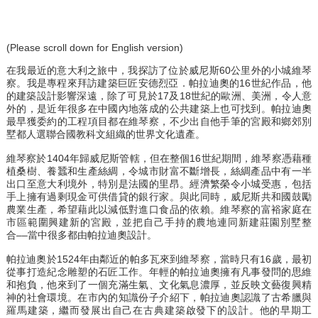
(Please scroll down for English version)
在我最近的意大利之旅中，我探訪了位於威尼斯60公里外的小城維琴
察。我是專程來拜訪建築巨匠安德烈亞．帕拉迪奧的16世紀作品，他
的建築設計影響深遠，除了可見於17及18世紀的歐洲、美洲，令人意
外的，是近年很多在中國內地落成的公共建築上也可找到。帕拉迪奧
最早獲委約的工程項目都在維琴察，不少出自他手筆的宮殿和鄉郊別
墅都人選聯合國教科文組織的世界文化遺產。
維琴察於1404年歸威尼斯管轄，但在整個16世紀期間，維琴察憑藉種
植桑樹、養蠶和生產絲綢，令城市財富不斷增長，絲綢產品中有一半
出口至意大利境外，特別是法國的里昂。經濟繁榮令小城受惠，包括
手上擁有過剩現金可供借貸的銀行家。與此同時，威尼斯共和國鼓勵
農業生產，希望藉此以減低對進口食品的依賴。維琴察的富裕家庭在
市區範圍興建新的宮殿，並把自己手持的農地連同新建莊園別墅整
合––當中很多都由帕拉迪奧設計。
帕拉迪奧於1524年由鄰近的帕多瓦來到維琴察，當時只有16歲，最初
從事打造紀念雕塑的石匠工作。年輕的帕拉迪奧擁有凡事發問的思維
和抱負，他來到了一個充滿生氣、文化氣息濃厚，並反映文藝復興精
神的社會環境。在市內的知識份子介紹下，帕拉迪奧認識了古希臘與
羅馬建築，繼而發展出自己在古典建築啟發下的設計。他的早期工