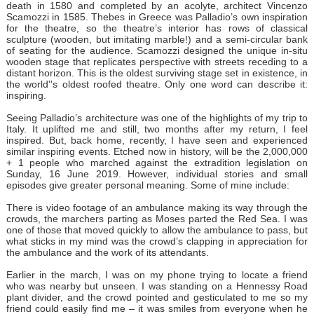
death in 1580 and completed by an acolyte, architect Vincenzo
Scamozzi in 1585. Thebes in Greece was Palladio’s own inspiration
for the theatre, so the theatre’s interior has rows of classical
sculpture (wooden, but imitating marble!) and a semi-circular bank
of seating for the audience. Scamozzi designed the unique in-situ
wooden stage that replicates perspective with streets receding to a
distant horizon. This is the oldest surviving stage set in existence, in
the world''s oldest roofed theatre. Only one word can describe it:
inspiring.
Seeing Palladio’s architecture was one of the highlights of my trip to
Italy. It uplifted me and still, two months after my return, I feel
inspired. But, back home, recently, I have seen and experienced
similar inspiring events. Etched now in history, will be the 2,000,000
+ 1 people who marched against the extradition legislation on
Sunday, 16 June 2019. However, individual stories and small
episodes give greater personal meaning. Some of mine include:
There is video footage of an ambulance making its way through the
crowds, the marchers parting as Moses parted the Red Sea. I was
one of those that moved quickly to allow the ambulance to pass, but
what sticks in my mind was the crowd’s clapping in appreciation for
the ambulance and the work of its attendants.
Earlier in the march, I was on my phone trying to locate a friend
who was nearby but unseen. I was standing on a Hennessy Road
plant divider, and the crowd pointed and gesticulated to me so my
friend could easily find me – it was smiles from everyone when he