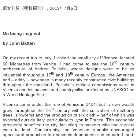
原文刊於《明報周刊》，2019年7月6日
On being inspired
by John Batten
On my recent trip to Italy, I visited the small city of Vicenza, located
th
60 kilometres from Venice. I had come to see the 16
century
architecture of Andrea Palladio, whose designs were to be so
th
th
influential throughout 17
and 18
century Europe, the Americas
and – oddly – now seen in many recently constructed civic buildings
throughout the mainland. Palladio’s earliest commissions were in
Vicenza and his palaces and country villas are listed by UNESCO as
a World Heritage Site.
Vicenza came under the rule of Venice in 1404, but its own wealth
th
grew throughout the 16
-century with the cultivation of mulberry
trees, silkworms and the production of silk cloth – half of which was
exported outside Italy, particularly to Lyon in France. This economic
prosperity benefited the city, including its bankers who had surplus
cash to lend. Concurrently, the Venetian republic encouraged
agricultural production to reduce its dependence on imported food.