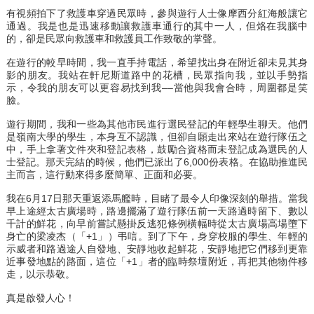
有視頻拍下了救護車穿過民眾時，參與遊行人士像摩西分紅海般讓它
通過。我是也是迅速移動讓救護車通行的其中一人，但烙在我腦中
的，卻是民眾向救護車和救護員工作致敬的掌聲。
在遊行的較早時間，我一直手持電話，希望找出身在附近卻未見其身
影的朋友。我站在軒尼斯道路中的花槽，民眾指向我，並以手勢指
示，令我的朋友可以更容易找到我––當他與我會合時，周圍都是笑
臉。
遊行期間，我和一些為其他市民進行選民登記的年輕學生聊天。他們
是嶺南大學的學生，本身互不認識，但卻自願走出來站在遊行隊伍之
中，手上拿著文件夾和登記表格，鼓勵合資格而未登記成為選民的人
士登記。那天完結的時候，他們已派出了6,000份表格。在協助推進民
主而言，這行動來得多麼簡單、正面和必要。
我在6月17日那天重返添馬艦時，目睹了最令人印像深刻的舉措。當我
早上途經太古廣場時，路邊擺滿了遊行隊伍前一天路過時留下、數以
千計的鮮花，向早前嘗試懸掛反逃犯條例橫幅時從太古廣場高場墮下
身亡的梁凌杰（「+1」）弔唁。到了下午，身穿校服的學生、年輕的
示威者和路過途人自發地、安靜地收起鮮花，安靜地把它們移到更靠
近事發地點的路面，這位「+1」者的臨時祭壇附近，再把其他物件移
走，以示恭敬。
真是啟發人心！