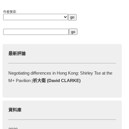
作者搜尋:
最新評論
Negotiating differences in Hong Kong: Shirley Tse at the
M+ Pavilion |
祈大衛 (David CLARKE)
資料庫