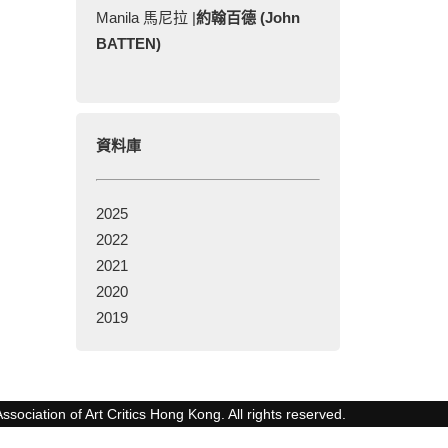
Manila 馬尼拉 |
約翰百德 (John
BATTEN)
資料庫
2025
2022
2021
2020
2019
ssociation of Art Critics Hong Kong. All rights reserved.