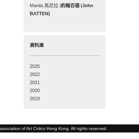
Manila 馬尼拉 |
約翰百德 (John
BATTEN)
資料庫
2025
2022
2021
2020
2019
ssociation of Art Critics Hong Kong. All rights reserved.